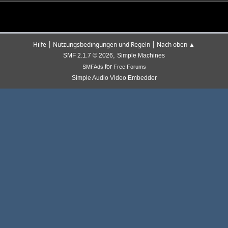
|
|
Hilfe
Nutzungsbedingungen und Regeln
Nach oben ▲
,
SMF 2.1.7 © 2026
Simple Machines
for
SMFAds
Free Forums
Simple Audio Video Embedder