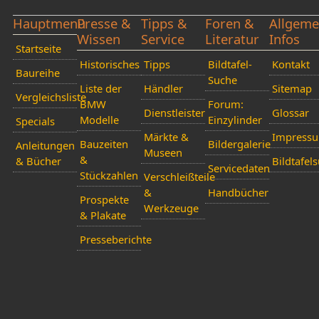
Hauptmenü
Presse &
Tipps &
Foren &
Allgeme
Wissen
Service
Literatur
Infos
Startseite
Historisches
Tipps
Bildtafel-
Kontakt
Baureihe
Suche
Liste der
Händler
Sitemap
Vergleichsliste
BMW
Forum:
Dienstleister
Glossar
Modelle
Einzylinder
Specials
Märkte &
Impress
Bauzeiten
Bildergalerie
Anleitungen
Museen
&
& Bücher
Bildtafel
Servicedaten
Stückzahlen
Verschleißteile
&
Handbücher
Prospekte
Werkzeuge
& Plakate
Presseberichte