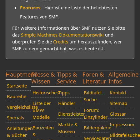
Features
- Hier ist eine Liste der beliebtesten
Features von SMF.
Für weitere Informationen über SMF nutzen Sie bitte
das
Simple-Machines-Dokumentationswiki
und
überprüfen Sie die
Credits
um herauszufinden, wer
SMF zu dem gemacht hat, was es heute ist.
Hauptmenü
Presse &
Tipps &
Foren &
Allgemeine
Wissen
Service
Literatur
Infos
Startseite
Historisches
Tipps
Bildtafel-
Kontakt
Baureihe
Suche
Liste der
Händler
Sitemap
Vergleichsliste
BMW
Forum:
Dienstleister
Glossar
Modelle
Einzylinder
Specials
Märkte &
Impressum
Bauzeiten
Bildergalerie
Anleitungen
Museen
&
& Bücher
Bildtafelsuche
Servicedaten