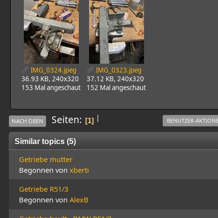
IMG_0324.jpeg
IMG_0323.jpeg
36.93 KB, 240x320
37.12 KB, 240x320
153 Mal angeschaut
152 Mal angeschaut
|
Seiten
1
BENUTZER-AKTION
NACH OBEN
Similar topics (5)
Getriebe mutter
Begonnen von
xberti
Getriebe R51/3
Begonnen von
AlexB