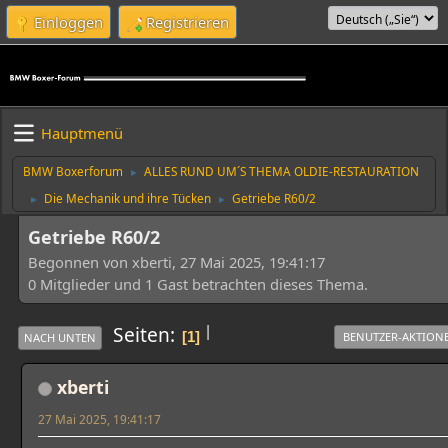
Einloggen
Registrieren
Hauptmenü
BMW Boxerforum
ALLES RUND UM´S THEMA OLDIE-RESTAURATION
►
Die Mechanik und ihre Tücken
Getriebe R60/2
►
►
Getriebe R60/2
Begonnen von xberti, 27 Mai 2025, 19:41:17
0 Mitglieder und 1 Gast betrachten dieses Thema.
|
Seiten
1
BENUTZER-AKTION
NACH UNTEN
xberti
27 Mai 2025, 19:41:17