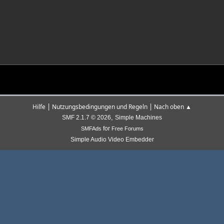
|
|
Hilfe
Nutzungsbedingungen und Regeln
Nach oben ▲
,
SMF 2.1.7 © 2026
Simple Machines
for
SMFAds
Free Forums
Simple Audio Video Embedder