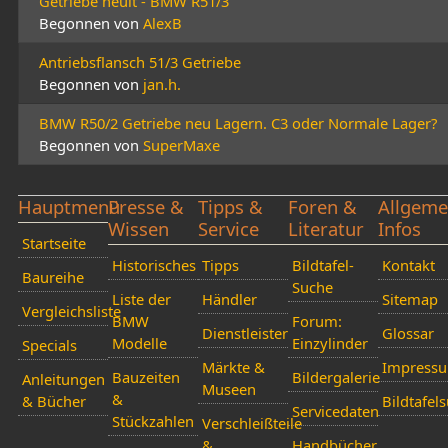
Getriebe heult - BMW R51/3
Begonnen von
AlexB
Antriebsflansch 51/3 Getriebe
Begonnen von
jan.h.
BMW R50/2 Getriebe neu Lagern. C3 oder Normale Lager?
Begonnen von
SuperMaxe
Hauptmenü
Presse &
Tipps &
Foren &
Allgeme
Wissen
Service
Literatur
Infos
Startseite
Historisches
Tipps
Bildtafel-
Kontakt
Baureihe
Suche
Liste der
Händler
Sitemap
Vergleichsliste
BMW
Forum:
Dienstleister
Glossar
Modelle
Einzylinder
Specials
Märkte &
Impress
Bauzeiten
Bildergalerie
Anleitungen
Museen
&
& Bücher
Bildtafel
Servicedaten
Stückzahlen
Verschleißteile
&
Handbücher