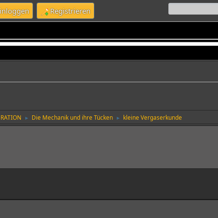
inloggen
Registrieren
URATION
Die Mechanik und ihre Tücken
kleine Vergaserkunde
►
►