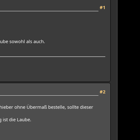
#1
aube sowohl als auch.
#2
ieber ohne Übermaß bestelle, sollte dieser
 ist die Laube.