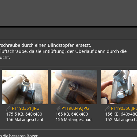
schraube durch einen Blindstopfen ersetzt,
fluftschraube, da sie Entlüftung, der Überlauf dann durch die
ucht.
P1190351.JPG
P1190349.JPG
P1190350.JP
175.5 KB, 640x480
165 KB, 640x480
156 KB, 640x48
156 Mal angeschaut
156 Mal angeschaut
152 Mal angesch
 die besseren Boxer