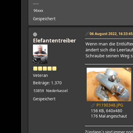
.....
96xxx
Gespeichert
06 August 2022, 16:33:45
Elefantentreiber
Wenn man die Entlüfter
ändert sich die Leerlau
Schraube seinen Weg s
Veteran
Beiträge: 1.370
53859
Niederkassel
Gespeichert
P1190348.JPG
156 KB, 640x480
176 Mal angeschaut
Zündapp´s sind immer noch