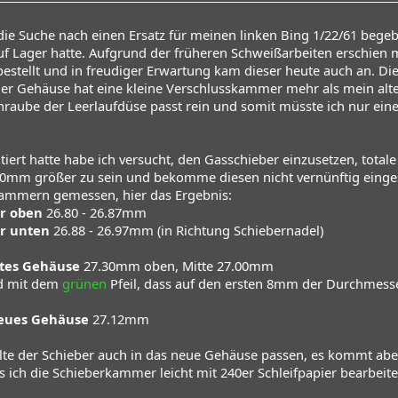
ie Suche nach einen Ersatz für meinen linken Bing 1/22/61 begeb
uf Lager hatte. Aufgrund der früheren Schweißarbeiten erschien m
stellt und in freudiger Erwartung kam dieser heute auch an. Die 
er Gehäuse hat eine kleine Verschlusskammer mehr als mein alte
raube der Leerlaufdüse passt rein und somit müsste ich nur ein
iert hatte habe ich versucht, den Gasschieber einzusetzen, totale
10mm größer zu sein und bekomme diesen nicht vernünftig einges
ammern gemessen, hier das Ergebnis:
er oben
26.80 - 26.87mm
r unten
26.88 - 26.97mm (in Richtung Schiebernadel)
tes Gehäuse
27.30mm oben, Mitte 27.00mm
ld mit dem
grünen
Pfeil, dass auf den ersten 8mm der Durchmesse
eues Gehäuse
27.12mm
te der Schieber auch in das neue Gehäuse passen, es kommt aber
s ich die Schieberkammer leicht mit 240er Schleifpapier bearbeit