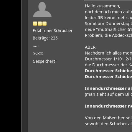
Hallo zusammen,
nachdem ich mich auf d
leider RB keine mehr a
Somit am Donnerstag be
neue "mutmaßliche" 61
Erfahrener Schrauber
Problem, die Abdecksch
Beiträge: 226
.....
ABER:
Nachdem ich alles mont
96xxx
Durchmesser 1/10 - 2/
Gespeichert
die Durchmesser der K
Durchmesser Schieb
Durchmesser Schiebe
Innendurchmesser al
(man sieht auf dem Bi
Innendurchmesser n
Von den Maßen her soll
sowohl den Schieber al