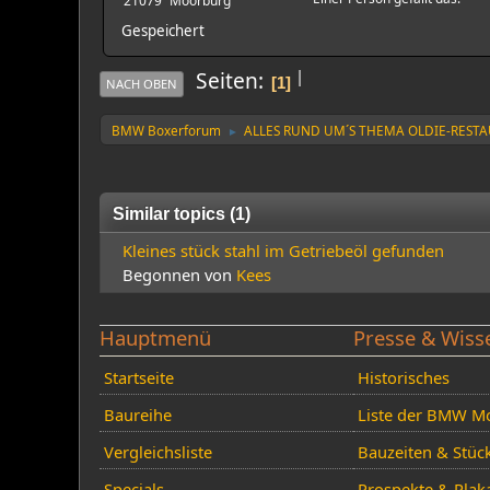
21079
Moorburg
Gespeichert
|
Seiten
1
NACH OBEN
BMW Boxerforum
ALLES RUND UM´S THEMA OLDIE-REST
►
Similar topics (1)
Kleines stück stahl im Getriebeöl gefunden
Begonnen von
Kees
Hauptmenü
Presse & Wiss
Startseite
Historisches
Baureihe
Liste der BMW Mo
Vergleichsliste
Bauzeiten & Stüc
Specials
Prospekte & Plak