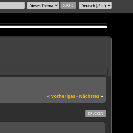
«
Vorheriges
-
Nächstes
»
DRUCKEN