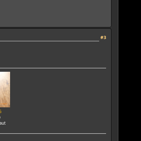
#3
G
0
aut