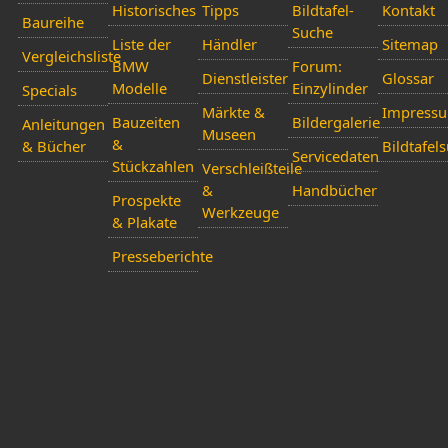
Historisches
Tipps
Bildtafel-
Kontakt
Baureihe
Suche
Liste der
Händler
Sitemap
Vergleichsliste
BMW
Forum:
Dienstleister
Glossar
Modelle
Einzylinder
Specials
Märkte &
Impress
Bauzeiten
Bildergalerie
Anleitungen
Museen
&
& Bücher
Bildtafel
Servicedaten
Stückzahlen
Verschleißteile
&
Handbücher
Prospekte
Werkzeuge
& Plakate
Presseberichte