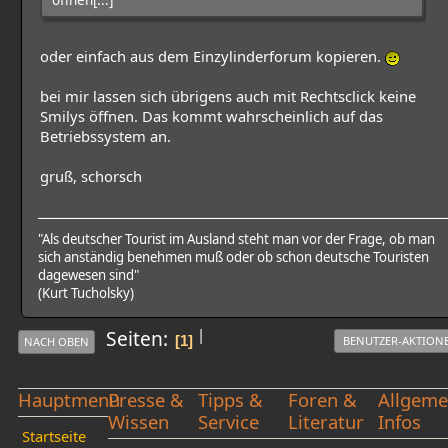
oder einfach aus dem Einzylinderforum kopieren.
bei mir lassen sich übrigens auch mit Rechtsclick keine
Smilys öffnen. Das kommt wahrscheinlich auf das
Betriebssystem an.
gruß, schorsch
"Als deutscher Tourist im Ausland steht man vor der Frage, ob man
sich anständig benehmen muß oder ob schon deutsche Touristen
dagewesen sind"
(Kurt Tucholsky)
|
Seiten
1
BENUTZER-AKTION
NACH OBEN
Hauptmenü
Presse &
Tipps &
Foren &
Allgeme
Wissen
Service
Literatur
Infos
Startseite