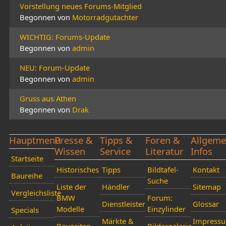
Vorstellung neues Forums-Mitglied
Begonnen von
Motorradgutachter
WICHTIG: Forums-Update
Begonnen von
admin
NEU: Forum-Update
Begonnen von
admin
Gruss aus Athen
Begonnen von
Drak
Hauptmenü
Presse &
Tipps &
Foren &
Allgeme
Wissen
Service
Literatur
Infos
Startseite
Historisches
Tipps
Bildtafel-
Kontakt
Baureihe
Suche
Liste der
Händler
Sitemap
Vergleichsliste
BMW
Forum:
Dienstleister
Glossar
Modelle
Einzylinder
Specials
Märkte &
Impress