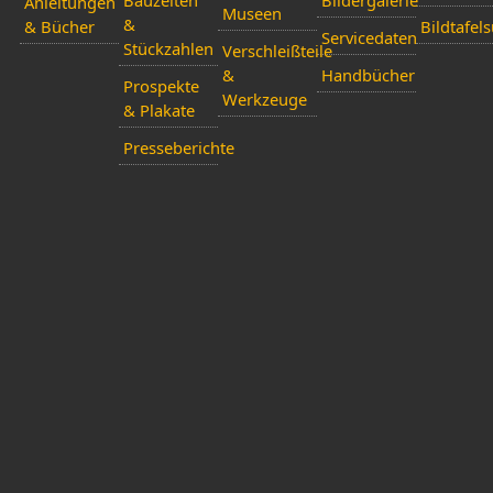
Bauzeiten
Bildergalerie
Anleitungen
Museen
&
& Bücher
Bildtafel
Servicedaten
Stückzahlen
Verschleißteile
&
Handbücher
Prospekte
Werkzeuge
& Plakate
Presseberichte