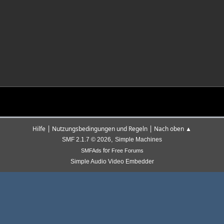
|
|
Hilfe
Nutzungsbedingungen und Regeln
Nach oben ▲
,
SMF 2.1.7 © 2026
Simple Machines
for
SMFAds
Free Forums
Simple Audio Video Embedder