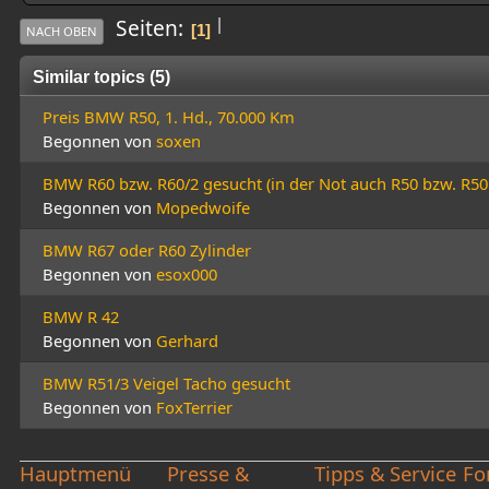
|
Seiten
1
NACH OBEN
Similar topics (5)
Preis BMW R50, 1. Hd., 70.000 Km
Begonnen von
soxen
BMW R60 bzw. R60/2 gesucht (in der Not auch R50 bzw. R50
Begonnen von
Mopedwoife
BMW R67 oder R60 Zylinder
Begonnen von
esox000
BMW R 42
Begonnen von
Gerhard
BMW R51/3 Veigel Tacho gesucht
Begonnen von
FoxTerrier
Hauptmenü
Presse &
Tipps & Service
Fo