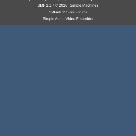
,
SMF 2.1.7 © 2026
Simple Machines
for
SMFAds
Free Forums
Simple Audio Video Embedder