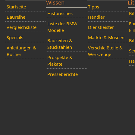
Wissen
Li
Startseite
Tipps
Historisches
Bi
Baureihe
Händler
Liste der BMW
Fo
Vergleichsliste
Dienstleister
Modelle
Ei
Specials
Märkte & Museen
Bauzeiten &
Bil
Stückzahlen
Anleitungen &
Verschleißteile &
Se
Bücher
Werkzeuge
Prospekte &
Ha
Plakate
Presseberichte