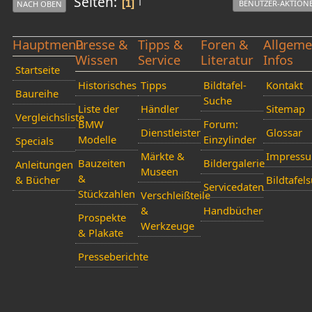
Seiten
1
BENUTZER-AKTION
NACH OBEN
Hauptmenü
Presse &
Tipps &
Foren &
Allgeme
Wissen
Service
Literatur
Infos
Startseite
Historisches
Tipps
Bildtafel-
Kontakt
Baureihe
Suche
Liste der
Händler
Sitemap
Vergleichsliste
BMW
Forum:
Dienstleister
Glossar
Modelle
Einzylinder
Specials
Märkte &
Impress
Bauzeiten
Bildergalerie
Anleitungen
Museen
&
& Bücher
Bildtafel
Servicedaten
Stückzahlen
Verschleißteile
&
Handbücher
Prospekte
Werkzeuge
& Plakate
Presseberichte