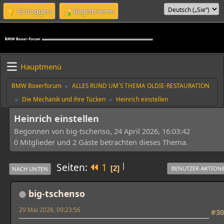
Einloggen
Registrieren
Hauptmenü
BMW Boxerforum
ALLES RUND UM´S THEMA OLDIE-RESTAURATION
►
Die Mechanik und ihre Tücken
Heinrich einstellen
►
►
Heinrich einstellen
Begonnen von big-tschenso, 24 April 2026, 16:03:42
0 Mitglieder und 2 Gäste betrachten dieses Thema.
|
Seiten
1
2
BENUTZER-AKTION
NACH UNTEN
big-tschenso
29 Mai 2026, 09:23:56
#30