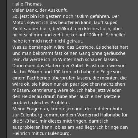
Hallo Thomas,
vielen Dank, der Auskunft.
So, jetzt bin ich gestern noch 100km gefahren. Der
Motor, soweit ich das beurteilen kann, läuft super.
Zieht sauber hoch, bei55kmh nen kleines Loch, aber
nicht schlimm und zieht locker auf 120kmh. Schneller
habe ich mich noch nicht getraut.
Was zu bemängeln wäre, das Getriebe. Es schaltet hart
und man bekommt fast keinen Gang ohne geräusche
rein. da werde ich im Winter nach schauen lassen.
Dann eben das Flattern der Gabel. Es ist nach wie vor
da, bei 80kmh und 100 kmh. ich habe die Felge von
einem Fachberieb überprüfen lassen, die meinten, die
wäre ok, sie hätten nur ein paar Speichen nachziehen
müssen. Zentrierung wäre ok. Ich habe jetzt wieder
den Heidenau drauf, habe aber auch einen Metzele
probiert, gleiches Problem.
Meine Frage nun, könnte jemand, der mit dem Auto
zur Eulenburg kommt und ein Vorderrad Halbnabe für
die 51/3 hat, mir dieses mitbringen, damit ich
ausprobieren kann, ob es am Rad liegt? Ich bringe den
Heinrich mit zur Eulenburg.