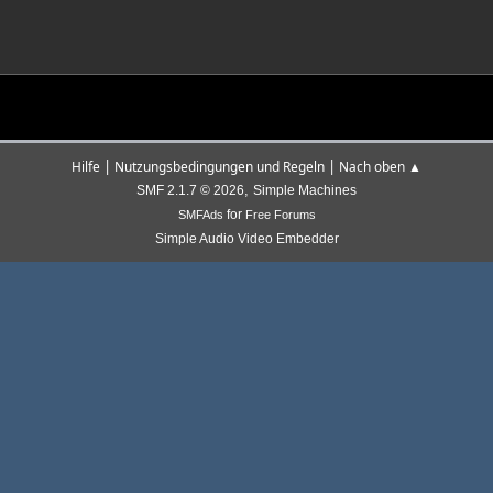
|
|
Hilfe
Nutzungsbedingungen und Regeln
Nach oben ▲
,
SMF 2.1.7 © 2026
Simple Machines
for
SMFAds
Free Forums
Simple Audio Video Embedder