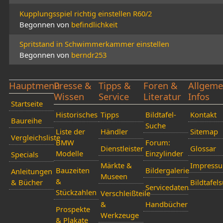
Kupplungsspiel richtig einstellen R60/2
Begonnen von
befindlichkeit
Spritstand in Schwimmerkammer einstellen
Begonnen von
berndr253
Hauptmenü
Presse &
Tipps &
Foren &
Allgeme
Wissen
Service
Literatur
Infos
Startseite
Historisches
Tipps
Bildtafel-
Kontakt
Baureihe
Suche
Liste der
Händler
Sitemap
Vergleichsliste
BMW
Forum:
Dienstleister
Glossar
Modelle
Einzylinder
Specials
Märkte &
Impress
Bauzeiten
Bildergalerie
Anleitungen
Museen
&
& Bücher
Bildtafel
Servicedaten
Stückzahlen
Verschleißteile
&
Handbücher
Prospekte
Werkzeuge
& Plakate