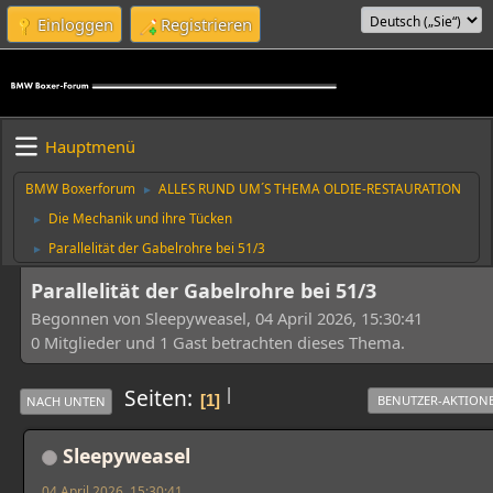
Einloggen
Registrieren
Hauptmenü
BMW Boxerforum
ALLES RUND UM´S THEMA OLDIE-RESTAURATION
►
Die Mechanik und ihre Tücken
►
Parallelität der Gabelrohre bei 51/3
►
Parallelität der Gabelrohre bei 51/3
Begonnen von Sleepyweasel, 04 April 2026, 15:30:41
0 Mitglieder und 1 Gast betrachten dieses Thema.
|
Seiten
1
BENUTZER-AKTION
NACH UNTEN
Sleepyweasel
04 April 2026, 15:30:41