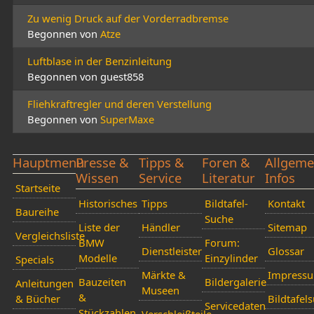
Zu wenig Druck auf der Vorderradbremse
Begonnen von
Atze
Luftblase in der Benzinleitung
Begonnen von guest858
Fliehkraftregler und deren Verstellung
Begonnen von
SuperMaxe
Hauptmenü
Presse &
Tipps &
Foren &
Allgeme
Wissen
Service
Literatur
Infos
Startseite
Historisches
Tipps
Bildtafel-
Kontakt
Baureihe
Suche
Liste der
Händler
Sitemap
Vergleichsliste
BMW
Forum:
Dienstleister
Glossar
Modelle
Einzylinder
Specials
Märkte &
Impress
Bauzeiten
Bildergalerie
Anleitungen
Museen
&
& Bücher
Bildtafel
Servicedaten
Stückzahlen
Verschleißteile