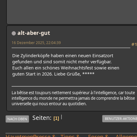
alt-aber-gut
16 Dezember 2025, 22:04:39
#1
Die Zylinderköpfe haben einen neuen Einsatzort
gefunden und sind somit nicht mehr verfügbar.
Euch allen ein schönes Weihnachtsfest sowie einen
guten Start in 2026. Liebe Grüße, *****
La bêtise est toujours nettement supérieur à l'intelligence, car toute
intelligence du monde ne permettra jamais de comprendre la bêtise
universelle qui nous entour au quotidien.
|
Seiten
1
BENUTZER-AKTION
NACH OBEN
Hauptmenü
Presse &
Tipps &
Foren &
Allgeme