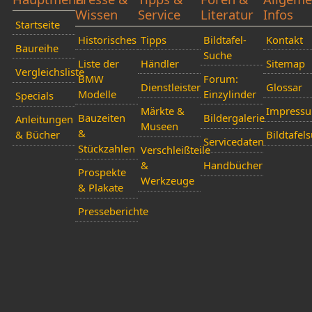
Wissen
Service
Literatur
Infos
Startseite
Historisches
Tipps
Bildtafel-
Kontakt
Baureihe
Suche
Liste der
Händler
Sitemap
Vergleichsliste
BMW
Forum:
Dienstleister
Glossar
Modelle
Einzylinder
Specials
Märkte &
Impress
Bauzeiten
Bildergalerie
Anleitungen
Museen
&
& Bücher
Bildtafel
Servicedaten
Stückzahlen
Verschleißteile
&
Handbücher
Prospekte
Werkzeuge
& Plakate
Presseberichte