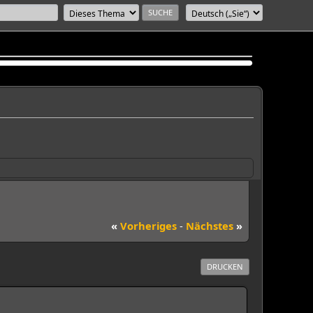
«
Vorheriges
-
Nächstes
»
DRUCKEN