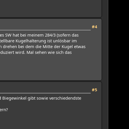
#4
des SW hat bei meinem 284/3 (sofern das
stellbare Kugelhalterung ist unlösbar im
n drehen bei dem die Mitte der Kugel etwas
uziert wird. Mal sehen wie sich das
#5
d Biegewinkel gibt sowie verschiedendste
ern?