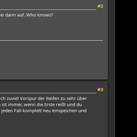
#2
erei dann auf. Who knows?
#3
ch zuviel Vorspur der Reifen zu sehr über
ist immer, wenn die Erste reißt und du
f jeden Fall komplett neu einspeichen und