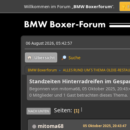
Willkommen im Forum „
BMW Boxerforum
“.
E
06 August 2026, 05:42:57
Übersicht
Suche
BMW Boxerforum
ALLES RUND UM´S THEMA OLDIE-RESTA
►
Standzeiten Hinterradreifen im Gespa
Begonnen von mitoma68, 05 Oktober 2025, 20:43:
0 Mitglieder und 1 Gast betrachten dieses Thema.
|
Seiten
1
NACH UNTEN
mitoma68
05 Oktober 2025, 20:43:47