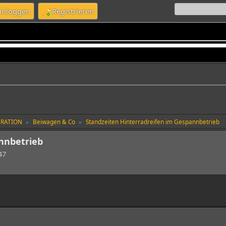
inloggen
Registrieren
URATION
Beiwagen & Co
Standzeiten Hinterradreifen im Gespannbetrieb
►
►
nnbetrieb
47