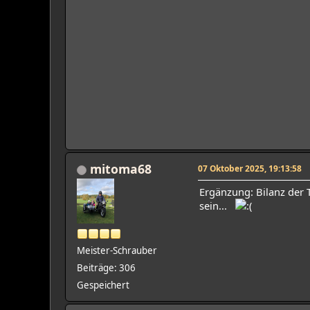
mitoma68
07 Oktober 2025, 19:13:58
Ergänzung: Bilanz der T
sein...
Meister-Schrauber
Beiträge: 306
Gespeichert