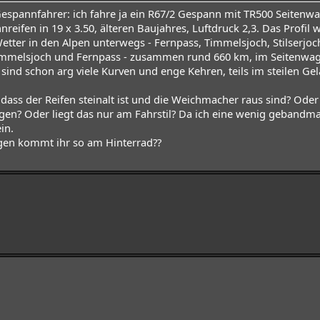
Gespannfahrer: ich fahre ja ein R67/2 Gespann mit TR500 Seitenwa
reifen in 19 x 3.50, älteren Baujahres, Luftdruck 2,3. Das Profil
etter in den Alpen unterwegs - Fernpass, Timmelsjoch, Stilserjo
mmelsjoch und Fernpass - zusammen rund 660 km, im Seitenwagen 
as sind schon arg viele Kurven und enge Kehren, teils im steilen 
 dass der Reifen steinalt ist und die Weichmacher raus sind? Ode
egen? Oder liegt das nur am Fahrstil? Da ich eine wenig gebandma
in.
ngen kommt ihr so am Hinterrad??