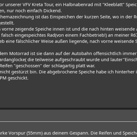
vor unserer VFV Kreta Tour, ein Halbnabenrad mit "Kleeblatt" Spe
n, nur noch einfach Dickend.
Schemazeichnung ist das Einspeichen der kurzen Seite, wo in der
estellt.
ch vorne zeigende Speiche innen ist und die nach hinten weisende
in falsch eingespeichtes Rad(von einem Fachbetrieb!) an meiner R
eb eine fälschlicher Weise außen liegende, nach vorne weisende
 dem Motorrad ist sie dann auf der Autobahn offensichtlich immer
ardanglocke( die teilweise aufgeschraubt wurde und lauter"Einschl
eifen "geschossen" der schlagartig platt war.
h nicht gestürzt bin. Die abgebrochene Speiche habe ich hinterhe
 PM geschickt.
arke Vorspur (55mm) aus deinem Gespann. Die Reifen und Speiche