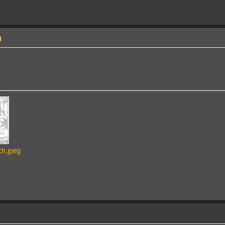
1
ch.jpeg