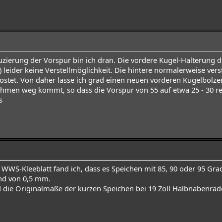
duzierung der Vorspur bin ich dran. Die vordere Kugel-Halterung 
t) leider keine Verstellmöglichkeit. Die hintere normalerweise ver
tet. Von daher lasse ich grad einen neuen vorderen Kugelbolze
men weg kommt, so dass die Vorspur von 55 auf etwa 25 - 30 red
s
WS-Kleeblatt fand ich, dass es Speichen mit 85, 90 oder 95 Gra
nd von 0,5 mm.
 die Originalmaße der kurzen Speichen bei 19 Zoll Halbnabenräd