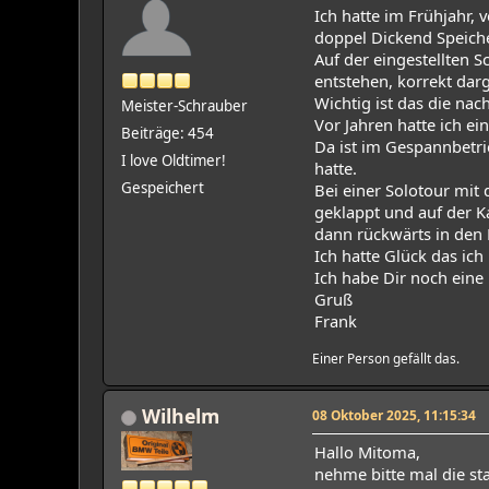
Ich hatte im Frühjahr, 
doppel Dickend Speiche
Auf der eingestellten 
entstehen, korrekt darg
Wichtig ist das die na
Meister-Schrauber
Vor Jahren hatte ich e
Beiträge: 454
Da ist im Gespannbetri
I love Oldtimer!
hatte.
Gespeichert
Bei einer Solotour mit
geklappt und auf der K
dann rückwärts in den R
Ich hatte Glück das ic
Ich habe Dir noch eine
Gruß
Frank
Einer Person gefällt das.
Wilhelm
08 Oktober 2025, 11:15:34
Hallo Mitoma,
nehme bitte mal die st