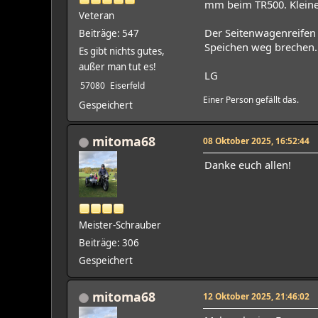
mm beim TR500. Kleiner 
Veteran
Der Seitenwagenreifen 
Beiträge: 547
Speichen weg brechen.
Es gibt nichts gutes,
außer man tut es!
LG
57080
Eiserfeld
Einer Person gefällt das.
Gespeichert
mitoma68
08 Oktober 2025, 16:52:44
Danke euch allen!
Meister-Schrauber
Beiträge: 306
Gespeichert
mitoma68
12 Oktober 2025, 21:46:02