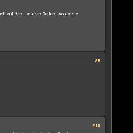
ch auf den Hinteren Reifen, wo dir die
#9
#10