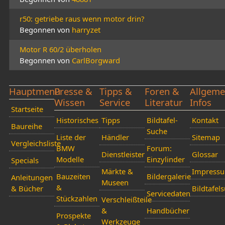
r50: getriebe raus wenn motor drin?
Begonnen von
harryzet
Motor R 60/2 überholen
Begonnen von
CarlBorgward
Hauptmenü
Presse &
Tipps &
Foren &
Allgeme
Wissen
Service
Literatur
Infos
Startseite
Historisches
Tipps
Bildtafel-
Kontakt
Baureihe
Suche
Liste der
Händler
Sitemap
Vergleichsliste
BMW
Forum:
Dienstleister
Glossar
Modelle
Einzylinder
Specials
Märkte &
Impress
Bauzeiten
Bildergalerie
Anleitungen
Museen
&
& Bücher
Bildtafel
Servicedaten
Stückzahlen
Verschleißteile
&
Handbücher
Prospekte
Werkzeuge