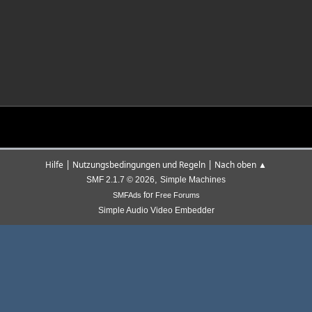
|
|
Hilfe
Nutzungsbedingungen und Regeln
Nach oben ▲
,
SMF 2.1.7 © 2026
Simple Machines
for
SMFAds
Free Forums
Simple Audio Video Embedder