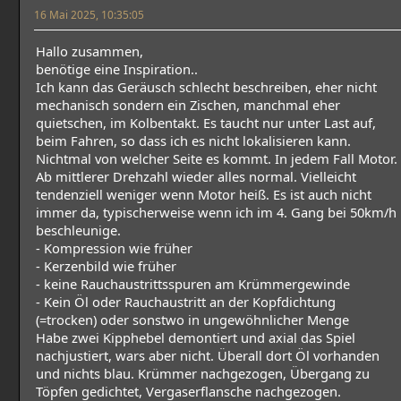
16 Mai 2025, 10:35:05
Hallo zusammen,
benötige eine Inspiration..
Ich kann das Geräusch schlecht beschreiben, eher nicht
mechanisch sondern ein Zischen, manchmal eher
quietschen, im Kolbentakt. Es taucht nur unter Last auf,
beim Fahren, so dass ich es nicht lokalisieren kann.
Nichtmal von welcher Seite es kommt. In jedem Fall Motor.
Ab mittlerer Drehzahl wieder alles normal. Vielleicht
tendenziell weniger wenn Motor heiß. Es ist auch nicht
immer da, typischerweise wenn ich im 4. Gang bei 50km/h
beschleunige.
- Kompression wie früher
- Kerzenbild wie früher
- keine Rauchaustrittsspuren am Krümmergewinde
- Kein Öl oder Rauchaustritt an der Kopfdichtung
(=trocken) oder sonstwo in ungewöhnlicher Menge
Habe zwei Kipphebel demontiert und axial das Spiel
nachjustiert, wars aber nicht. Überall dort Öl vorhanden
und nichts blau. Krümmer nachgezogen, Übergang zu
Töpfen gedichtet, Vergaserflansche nachgezogen.