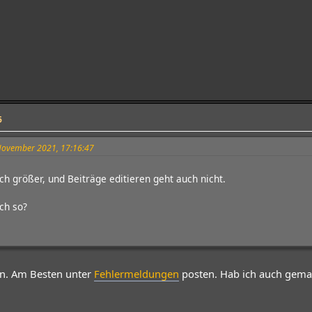
6
 November 2021, 17:16:47
uch größer, und Beiträge editieren geht auch nicht.
ach so?
ein. Am Besten unter
Fehlermeldungen
posten. Hab ich auch gemac