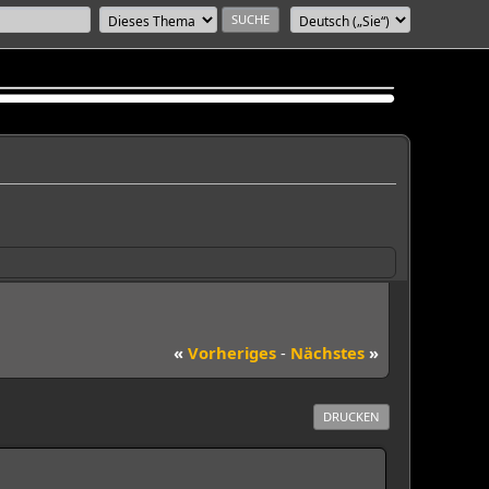
«
Vorheriges
-
Nächstes
»
DRUCKEN