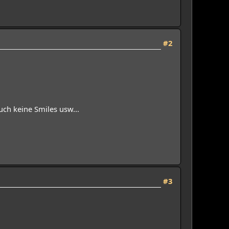
#2
uch keine Smiles usw...
#3