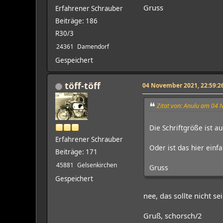
Gruss
Erfahrener Schrauber
Beiträge: 186
R30/3
24361
Damendorf
Gespeichert
töff-töff
04 November 2021, 22:59:2
Zitat von: Anulu am 04
Die Schriftgröße ist a
Erfahrener Schrauber
Oder ist das hier einf
Beiträge: 171
45881
Gelsenkirchen
Gruss
Gespeichert
nee, das sollte nicht s
Gruß, schorsch/2