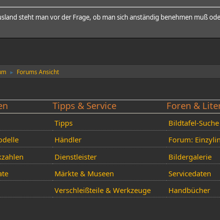
 Ausland steht man vor der Frage, ob man sich anständig benehmen muß od
rum
Forums Ansicht
►
en
Tipps & Service
Foren & Lite
Tipps
Bildtafel-Suche
delle
Händler
Forum: Einzyli
kzahlen
Dienstleister
Bildergalerie
ate
Märkte & Museen
Servicedaten
Verschleißteile & Werkzeuge
Handbücher