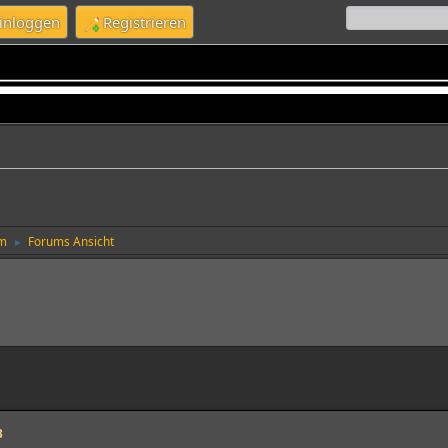
inloggen
Registrieren
um
Forums Ansicht
►
3