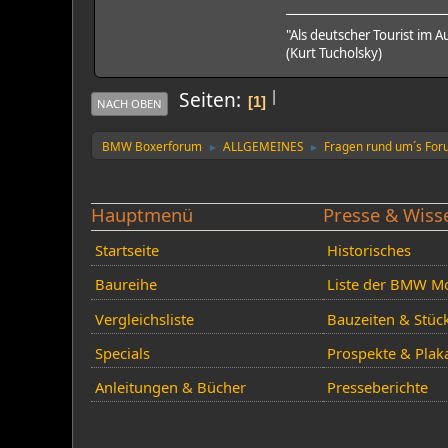
"Als deutscher Tourist im
(Kurt Tucholsky)
|
Seiten
1
NACH OBEN
BMW Boxerforum
ALLGEMEINES
Fragen rund um´s Fo
►
►
Hauptmenü
Presse & Wiss
Startseite
Historisches
Baureihe
Liste der BMW Mo
Vergleichsliste
Bauzeiten & Stüc
Specials
Prospekte & Plak
Anleitungen & Bücher
Presseberichte