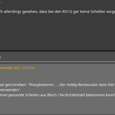
.
h allerdings gesehen, dass bei den R51/2 gar keine Schellen vorg
3
 November 2021, 13:15:14
hat geschrieben: "Phosphatieren .... Der Hobby-Restaurator kann hier
 verwenden".
 man passende Schellen aus Blech / Nicht-Edelstahl bekommen kann