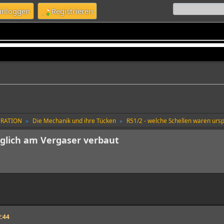
inloggen
Registrieren
URATION
Die Mechanik und ihre Tücken
R51/2 - welche Schellen waren urs
►
►
nglich am Vergaser verbaut
:44