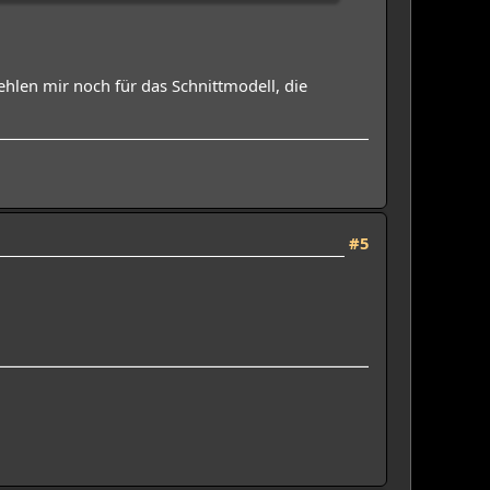
hlen mir noch für das Schnittmodell, die
#5
.