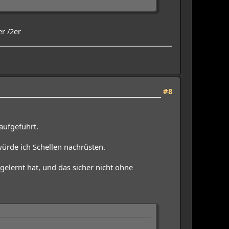
r /2er
#8
 aufgeführt.
würde ich Schellen nachrüsten.
lernt hat, und das sicher nicht ohne