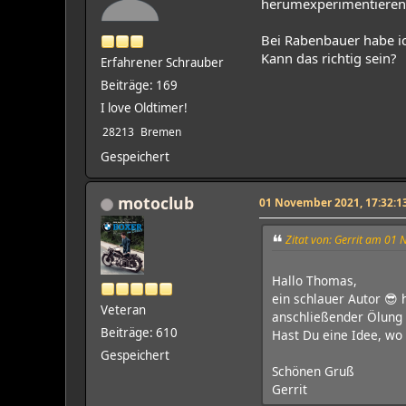
herumexperimentieren
Bei Rabenbauer habe ic
Kann das richtig sein?
Erfahrener Schrauber
Beiträge: 169
I love Oldtimer!
28213
Bremen
Gespeichert
motoclub
01 November 2021, 17:32:1
Zitat von: Gerrit am 01
Hallo Thomas,
ein schlauer Autor 😎 
Veteran
anschließender Ölung
Beiträge: 610
Hast Du eine Idee, wo
Gespeichert
Schönen Gruß
Gerrit