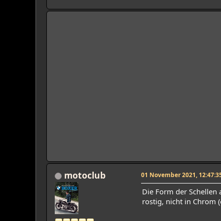
motoclub
01 November 2021, 12:47:3
Die Form der Schellen 
rostig, nicht in Chrom 