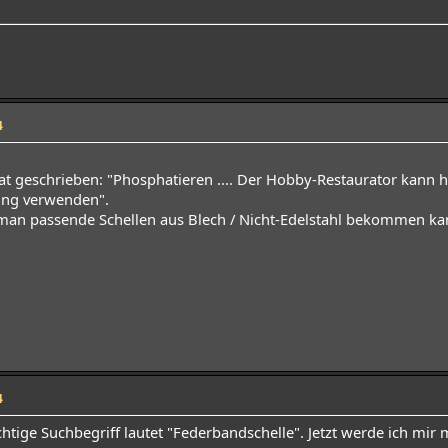
4
at geschrieben: "Phosphatieren .... Der Hobby-Restaurator kann h
ung verwenden".
 man passende Schellen aus Blech / Nicht-Edelstahl bekommen ka
4
htige Suchbegriff lautet "Federbandschelle". Jetzt werde ich mir 