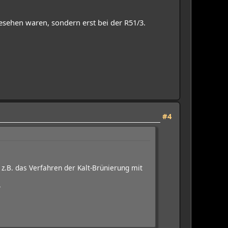
esehen waren, sondern erst bei der R51/3.
#4
 z.B. das Verfahren der Kalt-Brünierung mit
?