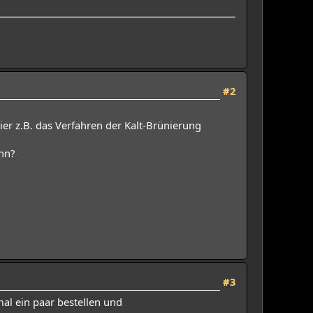
#2
ier z.B. das Verfahren der Kalt-Brünierung
nn?
#3
mal ein paar bestellen und