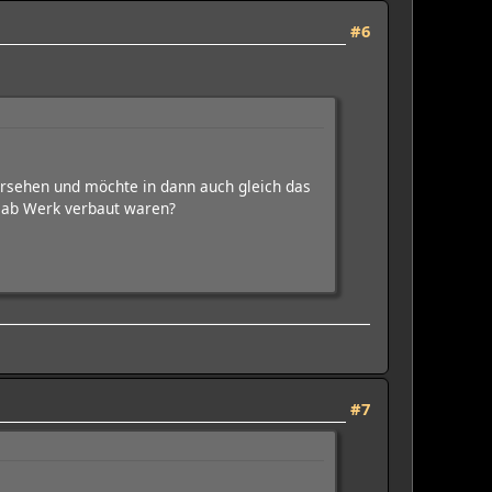
#6
.
ersehen und möchte in dann auch gleich das
n ab Werk verbaut waren?
#7