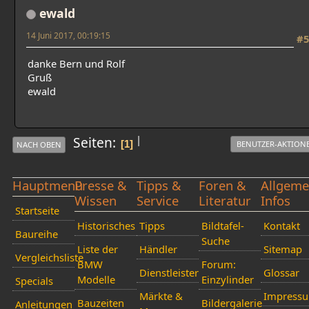
ewald
14 Juni 2017, 00:19:15
#5
danke Bern und Rolf
Gruß
ewald
|
Seiten
1
BENUTZER-AKTION
NACH OBEN
Hauptmenü
Presse &
Tipps &
Foren &
Allgeme
Wissen
Service
Literatur
Infos
Startseite
Historisches
Tipps
Bildtafel-
Kontakt
Baureihe
Suche
Liste der
Händler
Sitemap
Vergleichsliste
BMW
Forum:
Dienstleister
Glossar
Modelle
Einzylinder
Specials
Märkte &
Impress
Bauzeiten
Bildergalerie
Anleitungen