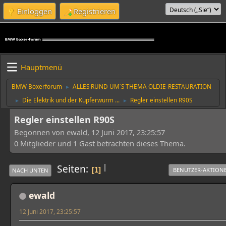
Einloggen
Registrieren
Hauptmenü
BMW Boxerforum
ALLES RUND UM´S THEMA OLDIE-RESTAURATION
►
Die Elektrik und der Kupferwurm ...
Regler einstellen R90S
►
►
Regler einstellen R90S
Begonnen von ewald, 12 Juni 2017, 23:25:57
0 Mitglieder und 1 Gast betrachten dieses Thema.
|
Seiten
1
BENUTZER-AKTION
NACH UNTEN
ewald
12 Juni 2017, 23:25:57