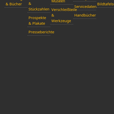
Museen
&
& Bücher
Bildtafel
Servicedaten
Stückzahlen
Verschleißteile
&
Handbücher
Prospekte
Werkzeuge
& Plakate
Presseberichte