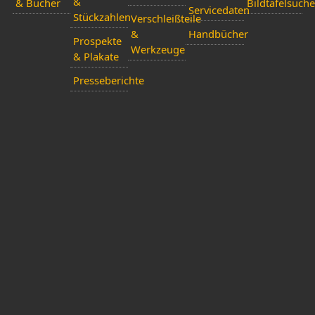
&
& Bücher
Bildtafelsuche
Servicedaten
Stückzahlen
Verschleißteile
&
Handbücher
Prospekte
Werkzeuge
& Plakate
Presseberichte