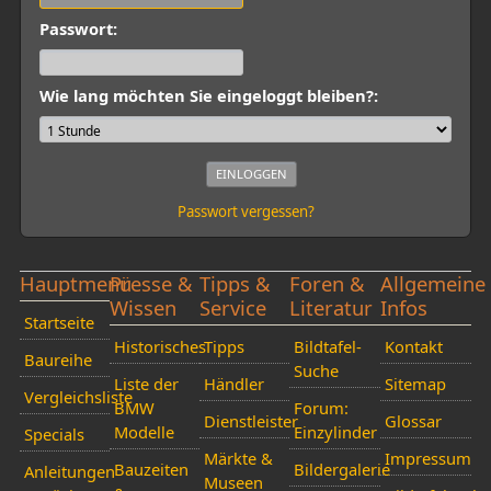
Passwort:
Wie lang möchten Sie eingeloggt bleiben?:
Passwort vergessen?
Hauptmenü
Presse &
Tipps &
Foren &
Allgemeine
Wissen
Service
Literatur
Infos
Startseite
Historisches
Tipps
Bildtafel-
Kontakt
Baureihe
Suche
Liste der
Händler
Sitemap
Vergleichsliste
BMW
Forum:
Dienstleister
Glossar
Modelle
Einzylinder
Specials
Märkte &
Impressum
Bauzeiten
Bildergalerie
Anleitungen
Museen