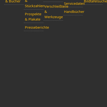
&
& Bücher
Bildtafelsuche
Servicedaten
Stückzahlen
Verschleißteile
&
Handbücher
Prospekte
Werkzeuge
& Plakate
Presseberichte