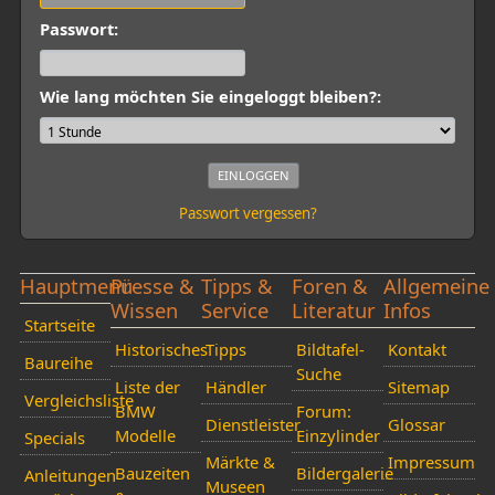
Passwort:
Wie lang möchten Sie eingeloggt bleiben?:
Passwort vergessen?
Hauptmenü
Presse &
Tipps &
Foren &
Allgemeine
Wissen
Service
Literatur
Infos
Startseite
Historisches
Tipps
Bildtafel-
Kontakt
Baureihe
Suche
Liste der
Händler
Sitemap
Vergleichsliste
BMW
Forum:
Dienstleister
Glossar
Modelle
Einzylinder
Specials
Märkte &
Impressum
Bauzeiten
Bildergalerie
Anleitungen
Museen