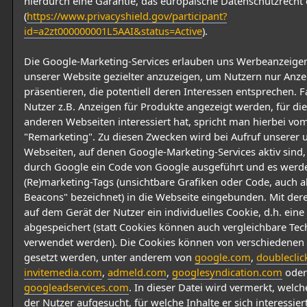
hierdurch eine Garantie, das europäische Datenschutzrecht 
(
https://www.privacyshield.gov/participant?
id=a2zt000000001L5AAI&status=Active
).
Die Google-Marketing-Services erlauben uns Werbeanzeigen
unserer Website gezielter anzuzeigen, um Nutzern nur Anze
präsentieren, die potentiell deren Interessen entsprechen. F
Nutzer z.B. Anzeigen für Produkte angezeigt werden, für die 
anderen Webseiten interessiert hat, spricht man hierbei vo
"Remarketing". Zu diesen Zwecken wird bei Aufruf unserer 
Webseiten, auf denen Google-Marketing-Services aktiv sind,
durch Google ein Code von Google ausgeführt und es werd
(Re)marketing-Tags (unsichtbare Grafiken oder Code, auch 
Beacons" bezeichnet) in die Webseite eingebunden. Mit dere
auf dem Gerät der Nutzer ein individuelles Cookie, d.h. eine 
abgespeichert (statt Cookies können auch vergleichbare Te
verwendet werden). Die Cookies können von verschiedene
gesetzt werden, unter anderem von
google.com
,
doubleclic
invitemedia.com
,
admeld.com
,
googlesyndication.com
oder
googleadservices.com
. In dieser Datei wird vermerkt, welc
der Nutzer aufgesucht, für welche Inhalte er sich interessie