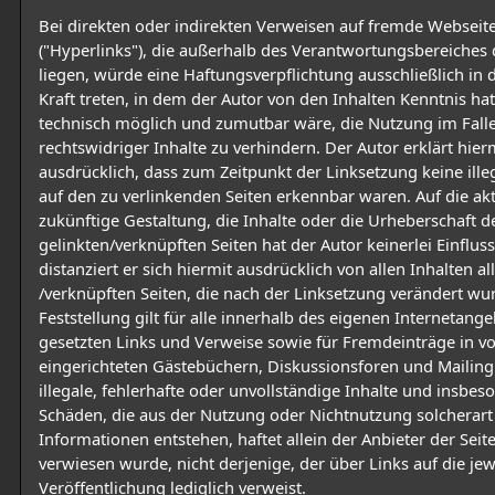
Bei direkten oder indirekten Verweisen auf fremde Webseit
("Hyperlinks"), die außerhalb des Verantwortungsbereiches 
liegen, würde eine Haftungsverpflichtung ausschließlich in 
Kraft treten, in dem der Autor von den Inhalten Kenntnis ha
technisch möglich und zumutbar wäre, die Nutzung im Fall
rechtswidriger Inhalte zu verhindern. Der Autor erklärt hier
ausdrücklich, dass zum Zeitpunkt der Linksetzung keine ille
auf den zu verlinkenden Seiten erkennbar waren. Auf die ak
zukünftige Gestaltung, die Inhalte oder die Urheberschaft d
gelinkten/verknüpften Seiten hat der Autor keinerlei Einflus
distanziert er sich hiermit ausdrücklich von allen Inhalten al
/verknüpften Seiten, die nach der Linksetzung verändert wu
Feststellung gilt für alle innerhalb des eigenen Internetang
gesetzten Links und Verweise sowie für Fremdeinträge in v
eingerichteten Gästebüchern, Diskussionsforen und Mailingl
illegale, fehlerhafte oder unvollständige Inhalte und insbes
Schäden, die aus der Nutzung oder Nichtnutzung solcherar
Informationen entstehen, haftet allein der Anbieter der Seit
verwiesen wurde, nicht derjenige, der über Links auf die jew
Veröffentlichung lediglich verweist.