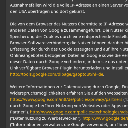
Ausnahmefällen wird die volle IP-Adresse an einen Server v
den USA übertragen und dort gekürzt.
Die von dem Browser des Nutzers übermittelte IP-Adresse w
anderen Daten von Google zusammengeführt. Die Nutzer k
Speicherung der Cookies durch eine entsprechende Einstell
Browser-Software verhindern; die Nutzer können darüber h
Erfassung der durch das Cookie erzeugten und auf ihre Nut
Onlineangebotes bezogenen Daten an Google sowie die Ve
dieser Daten durch Google verhindern, indem sie das unte
Link verfügbare Browser-Plugin herunterladen und installie
http://tools.google.com/dlpage/gaoptout?hl=de
.
Weitere Informationen zur Datennutzung durch Google, Ein
Widerspruchsmöglichkeiten erfahren Sie auf den Webseiten
https://www.google.com/intl/de/policies/privacy/partners
("
durch Google bei Ihrer Nutzung von Websites oder Apps un
Partner"),
http://www.google.com/policies/technologies/ads
("Datennutzung zu Werbezwecken"),
http://www.google.de/s
("Informationen verwalten, die Google verwendet, um Ihn