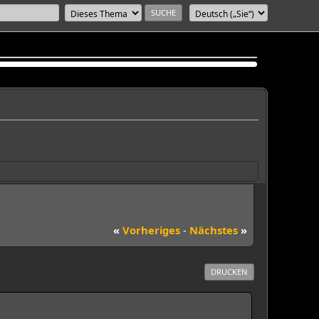
«
Vorheriges
-
Nächstes
»
DRUCKEN