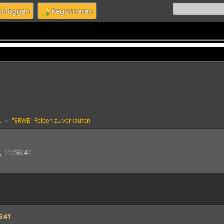
inloggen
Registrieren
.
"ERWE" Felgen zu verkaufen
►
 11:56:41
6:41