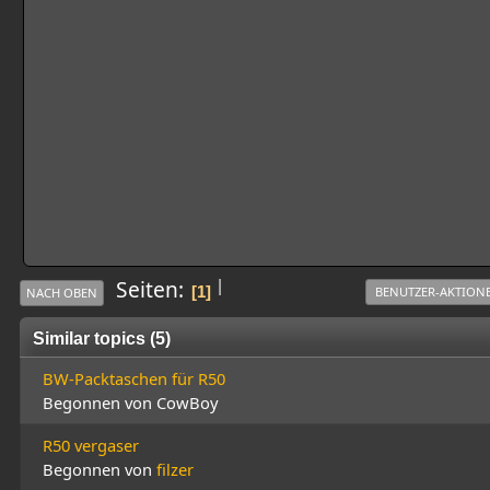
|
Seiten
1
BENUTZER-AKTION
NACH OBEN
Similar topics (5)
BW-Packtaschen für R50
Begonnen von CowBoy
R50 vergaser
Begonnen von
filzer