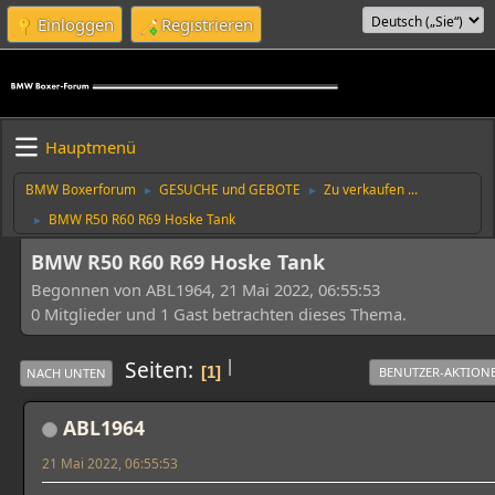
Einloggen
Registrieren
Hauptmenü
BMW Boxerforum
GESUCHE und GEBOTE
Zu verkaufen ...
►
►
BMW R50 R60 R69 Hoske Tank
►
BMW R50 R60 R69 Hoske Tank
Begonnen von ABL1964, 21 Mai 2022, 06:55:53
0 Mitglieder und 1 Gast betrachten dieses Thema.
|
Seiten
1
BENUTZER-AKTION
NACH UNTEN
ABL1964
21 Mai 2022, 06:55:53