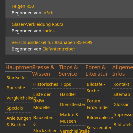
Felgen R50
Begonnen von
JoSch
Gläser-Verkleidung R50/2
Begonnen von
carlos
Verschlussdeckel für Radnaben R50-69S
Begonnen von
Elefantentreiber
Hauptmenü
Presse &
Tipps &
Foren &
Allgeme
Wissen
Service
Literatur
Infos
Startseite
Historisches
Tipps
Bildtafel-
Kontakt
Baureihe
Suche
Liste der
Händler
Sitemap
Vergleichsliste
BMW
Forum:
Dienstleister
Glossar
Modelle
Einzylinder
Specials
Märkte &
Impress
Bauzeiten
Bildergalerie
Anleitungen
Museen
&
& Bücher
Bildtafel
Servicedaten
Stückzahlen
Verschleißteile