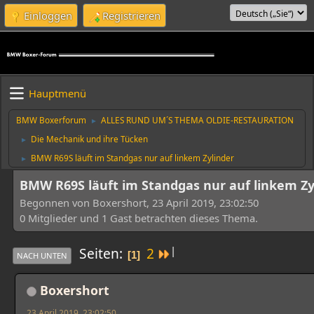
Einloggen
Registrieren
Hauptmenü
BMW Boxerforum
ALLES RUND UM´S THEMA OLDIE-RESTAURATION
►
Die Mechanik und ihre Tücken
►
BMW R69S läuft im Standgas nur auf linkem Zylinder
►
BMW R69S läuft im Standgas nur auf linkem Zy
Begonnen von Boxershort, 23 April 2019, 23:02:50
0 Mitglieder und 1 Gast betrachten dieses Thema.
|
Seiten
2
1
NACH UNTEN
Boxershort
23 April 2019, 23:02:50