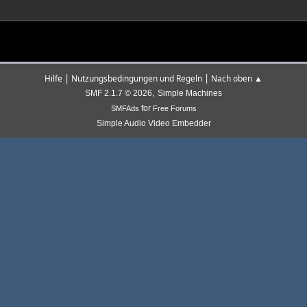
|
|
Hilfe
Nutzungsbedingungen und Regeln
Nach oben ▲
,
SMF 2.1.7 © 2026
Simple Machines
for
SMFAds
Free Forums
Simple Audio Video Embedder