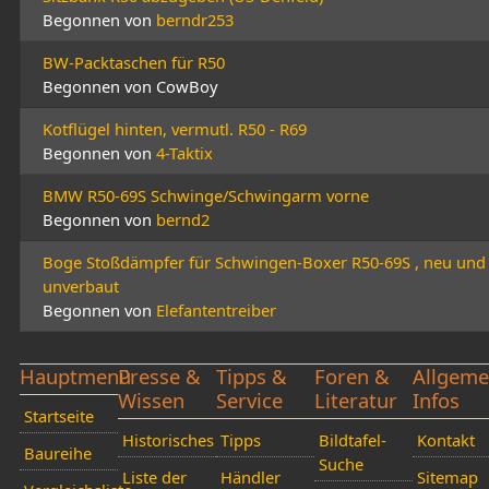
Begonnen von
berndr253
BW-Packtaschen für R50
Begonnen von CowBoy
Kotflügel hinten, vermutl. R50 - R69
Begonnen von
4-Taktix
BMW R50-69S Schwinge/Schwingarm vorne
Begonnen von
bernd2
Boge Stoßdämpfer für Schwingen-Boxer R50-69S , neu und
unverbaut
Begonnen von
Elefantentreiber
Hauptmenü
Presse &
Tipps &
Foren &
Allgeme
Wissen
Service
Literatur
Infos
Startseite
Historisches
Tipps
Bildtafel-
Kontakt
Baureihe
Suche
Liste der
Händler
Sitemap