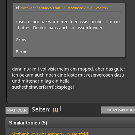
Zitat von: berndr253 am 25 Dezember 2017, 12:21:55
rosea usbro nze war ein zeitgenössischenber Umbau
- hättest Du durchaus auch so lassen können!
Grins
Bernd
dann nur mit vollvisierhelm am moped. aber das gute:
ich bekam auch noch eine kiste mit reserverosen dazu
und mittendrin lag ein hella
suchscheinwerfer/rückspiegel
|
Seiten
1
BENUTZER-AKTION
NACH OBEN
Similar topics (5)
Sitzbank R50 abzugeben (US-Denfeld)