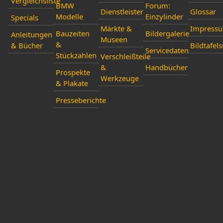
Vergleichsliste
BMW
Forum:
Dienstleister
Glossar
Modelle
Einzylinder
Specials
Märkte &
Impress
Bauzeiten
Bildergalerie
Anleitungen
Museen
&
& Bücher
Bildtafel
Servicedaten
Stückzahlen
Verschleißteile
&
Handbücher
Prospekte
Werkzeuge
& Plakate
Presseberichte