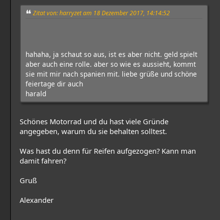
Zitat von: harryzet am 18 Dezember 2017, 14:14:52
hahaha, ja schaut so aus, ist es aber nicht. geld spielt
aber auch eine rolle. aber so wie es aussieht, kommt
sie mit mir nach spanien mit. liebe grüße und schöne
feiertage dir auch
harald
Schönes Motorrad und du hast viele Gründe
angegeben, warum du sie behalten solltest.
Was hast du denn für Reifen aufgezogen? Kann man
damit fahren?
Gruß
Alexander