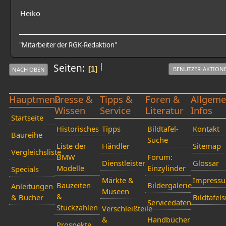
Heiko
"Mitarbeiter der RGK-Redaktion"
|
Seiten
1
BENUTZER-AKTION
NACH OBEN
Hauptmenü
Presse &
Tipps &
Foren &
Allgeme
Wissen
Service
Literatur
Infos
Startseite
Historisches
Tipps
Bildtafel-
Kontakt
Baureihe
Suche
Liste der
Händler
Sitemap
Vergleichsliste
BMW
Forum:
Dienstleister
Glossar
Modelle
Einzylinder
Specials
Märkte &
Impress
Bauzeiten
Bildergalerie
Anleitungen
Museen
&
& Bücher
Bildtafel
Servicedaten
Stückzahlen
Verschleißteile
&
Handbücher
Prospekte