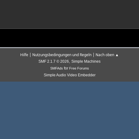
|
|
Hilfe
Nutzungsbedingungen und Regeln
Nach oben ▲
,
SMF 2.1.7 © 2026
Simple Machines
for
SMFAds
Free Forums
Simple Audio Video Embedder