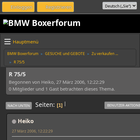
Einloggen
Registrieren
Hauptmenü
BMW Boxerforum
GESUCHE und GEBOTE
Zu verkaufen ...
►
►
R 75/5
►
R 75/5
Begonnen von Heiko, 27 März 2006, 12:22:29
0 Mitglieder und 1 Gast betrachten dieses Thema.
|
Seiten
1
BENUTZER-AKTION
NACH UNTEN
Heiko
27 März 2006, 12:22:29