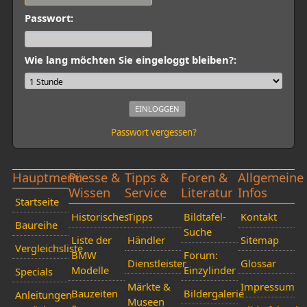
Passwort:
Wie lang möchten Sie eingeloggt bleiben?:
Passwort vergessen?
Hauptmenü
Presse &
Tipps &
Foren &
Allgemeine
Wissen
Service
Literatur
Infos
Startseite
Historisches
Tipps
Bildtafel-
Kontakt
Baureihe
Suche
Liste der
Händler
Sitemap
Vergleichsliste
BMW
Forum:
Dienstleister
Glossar
Modelle
Einzylinder
Specials
Märkte &
Impressum
Bauzeiten
Bildergalerie
Anleitungen
Museen