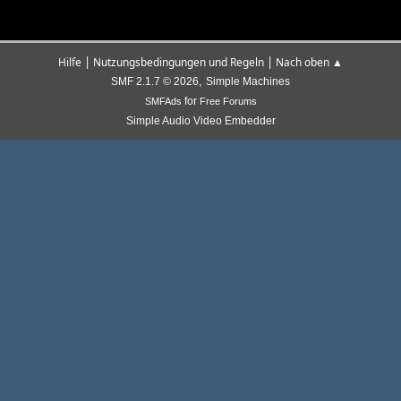
|
|
Hilfe
Nutzungsbedingungen und Regeln
Nach oben ▲
,
SMF 2.1.7 © 2026
Simple Machines
for
SMFAds
Free Forums
Simple Audio Video Embedder