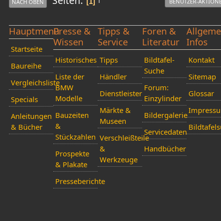
Seiten
1
BENUTZER-AKTION
NACH OBEN
Hauptmenü
Presse &
Tipps &
Foren &
Allgeme
Wissen
Service
Literatur
Infos
Startseite
Historisches
Tipps
Bildtafel-
Kontakt
Baureihe
Suche
Liste der
Händler
Sitemap
Vergleichsliste
BMW
Forum:
Dienstleister
Glossar
Modelle
Einzylinder
Specials
Märkte &
Impress
Bauzeiten
Bildergalerie
Anleitungen
Museen
&
& Bücher
Bildtafel
Servicedaten
Stückzahlen
Verschleißteile
&
Handbücher
Prospekte
Werkzeuge
& Plakate
Presseberichte