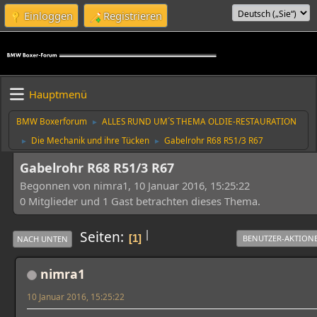
Einloggen
Registrieren
Hauptmenü
BMW Boxerforum
ALLES RUND UM´S THEMA OLDIE-RESTAURATION
►
Die Mechanik und ihre Tücken
Gabelrohr R68 R51/3 R67
►
►
Gabelrohr R68 R51/3 R67
Begonnen von nimra1, 10 Januar 2016, 15:25:22
0 Mitglieder und 1 Gast betrachten dieses Thema.
|
Seiten
1
BENUTZER-AKTION
NACH UNTEN
nimra1
10 Januar 2016, 15:25:22