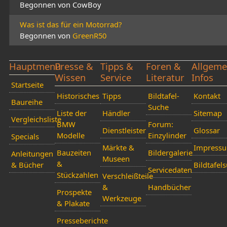
Begonnen von CowBoy
Was ist das für ein Motorrad?
Begonnen von
GreenR50
Hauptmenü
Presse &
Tipps &
Foren &
Allgeme
Wissen
Service
Literatur
Infos
Startseite
Historisches
Tipps
Bildtafel-
Kontakt
Baureihe
Suche
Liste der
Händler
Sitemap
Vergleichsliste
BMW
Forum:
Dienstleister
Glossar
Modelle
Einzylinder
Specials
Märkte &
Impress
Bauzeiten
Bildergalerie
Anleitungen
Museen
&
& Bücher
Bildtafel
Servicedaten
Stückzahlen
Verschleißteile
&
Handbücher
Prospekte
Werkzeuge
& Plakate
Presseberichte