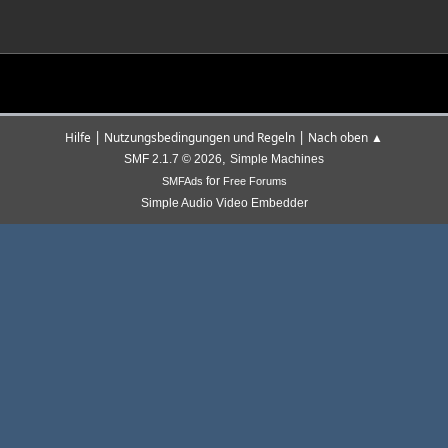
|
|
Hilfe
Nutzungsbedingungen und Regeln
Nach oben ▲
,
SMF 2.1.7 © 2026
Simple Machines
for
SMFAds
Free Forums
Simple Audio Video Embedder