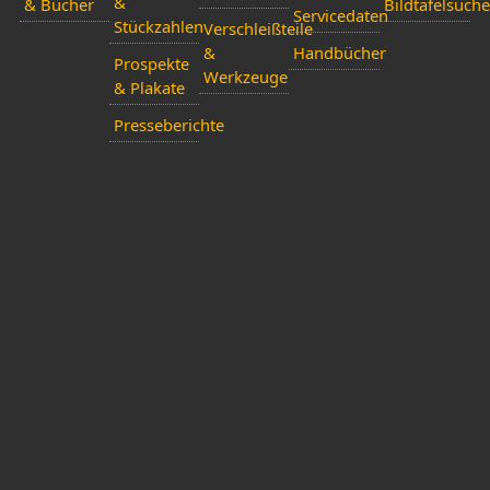
&
& Bücher
Bildtafelsuche
Servicedaten
Stückzahlen
Verschleißteile
&
Handbücher
Prospekte
Werkzeuge
& Plakate
Presseberichte