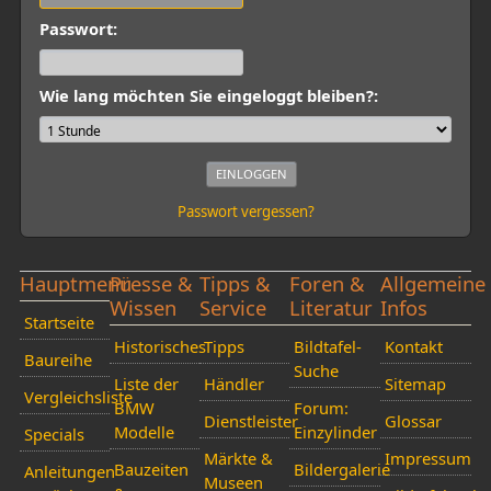
Passwort:
Wie lang möchten Sie eingeloggt bleiben?:
Passwort vergessen?
Hauptmenü
Presse &
Tipps &
Foren &
Allgemeine
Wissen
Service
Literatur
Infos
Startseite
Historisches
Tipps
Bildtafel-
Kontakt
Baureihe
Suche
Liste der
Händler
Sitemap
Vergleichsliste
BMW
Forum:
Dienstleister
Glossar
Modelle
Einzylinder
Specials
Märkte &
Impressum
Bauzeiten
Bildergalerie
Anleitungen
Museen