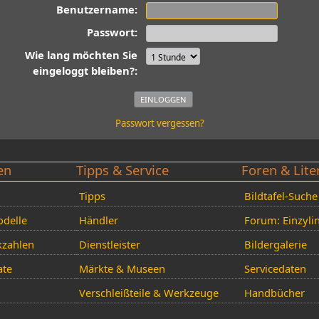
Benutzername:
Passwort:
Wie lang möchten Sie
eingeloggt bleiben?:
Passwort vergessen?
en
Tipps & Service
Foren & Lite
Tipps
Bildtafel-Suche
delle
Händler
Forum: Einzyli
kzahlen
Dienstleister
Bildergalerie
ate
Märkte & Museen
Servicedaten
Verschleißteile & Werkzeuge
Handbücher