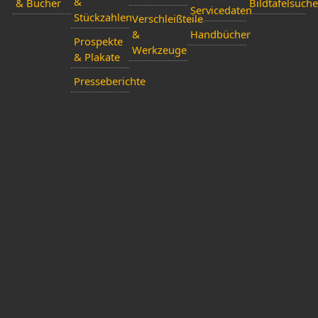
&
& Bücher
Bildtafelsuche
Servicedaten
Stückzahlen
Verschleißteile
&
Handbücher
Prospekte
Werkzeuge
& Plakate
Presseberichte