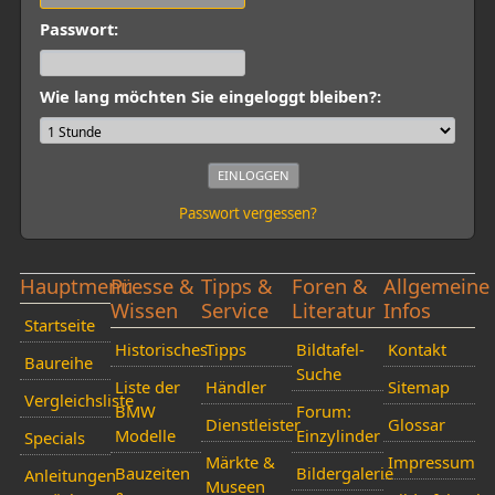
Passwort:
Wie lang möchten Sie eingeloggt bleiben?:
Passwort vergessen?
Hauptmenü
Presse &
Tipps &
Foren &
Allgemeine
Wissen
Service
Literatur
Infos
Startseite
Historisches
Tipps
Bildtafel-
Kontakt
Baureihe
Suche
Liste der
Händler
Sitemap
Vergleichsliste
BMW
Forum:
Dienstleister
Glossar
Modelle
Einzylinder
Specials
Märkte &
Impressum
Bauzeiten
Bildergalerie
Anleitungen
Museen