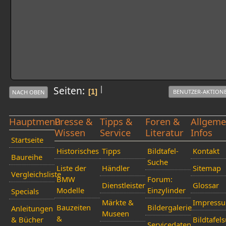
|
Seiten
1
BENUTZER-AKTION
NACH OBEN
Hauptmenü
Presse &
Tipps &
Foren &
Allgeme
Wissen
Service
Literatur
Infos
Startseite
Historisches
Tipps
Bildtafel-
Kontakt
Baureihe
Suche
Liste der
Händler
Sitemap
Vergleichsliste
BMW
Forum:
Dienstleister
Glossar
Modelle
Einzylinder
Specials
Märkte &
Impress
Bauzeiten
Bildergalerie
Anleitungen
Museen
&
& Bücher
Bildtafel
Servicedaten