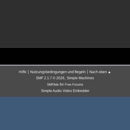
|
|
Hilfe
Nutzungsbedingungen und Regeln
Nach oben ▲
,
SMF 2.1.7 © 2026
Simple Machines
for
SMFAds
Free Forums
Simple Audio Video Embedder