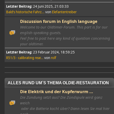
Letzter Beitrag:
24 Juni 2025, 21:03:33
Bald‘s historische Fahrz...
von
Elefantentreiber
Discussion forum in English language
Welcome to our Oldtimer-Forum. This part is for our
english-speaking guests.
Feel free to post here any kind of question concerning
your oldtimer.
Letzter Beitrag:
23 Februar 2024, 18:59:25
R51/3 - calibrating rear...
von
rolf
ALLES RUND UM´S THEMA OLDIE-RESTAURATION
Die Elektrik und der Kupferwurm ...
Die Zündung setzt aus? Die Zündspule wird ganz
weich
oder die Batterie kocht über? Dann lesen Sie mal hier