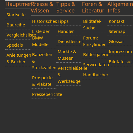
Hauptmenü
Presse &
Tipps &
Foren &
Allgemei
Wissen
Service
Literatur
Infos
Startseite
Historisches
Tipps
Bildtafel-
Kontakt
Baureihe
Suche
Liste der
Händler
Sitemap
Vergleichsliste
BMW
Forum:
Dienstleister
Glossar
Modelle
Einzylinder
Specials
Märkte &
Impressum
Bauzeiten
Bildergalerie
Anleitungen
Museen
&
& Bücher
Bildtafelsu
Servicedaten
Stückzahlen
Verschleißteile
&
Handbücher
Prospekte
Werkzeuge
& Plakate
Presseberichte