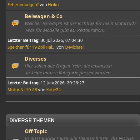
Fehlzündungen?
von
Heiko
Beiwagen & Co
Welcher Beiwagen ist der Richtige für mein Motorrad?
Was für Modelle gibt es? Restauration?
Letzter Beitrag:
30 Juli 2026, 07:04:30
Speichen für 19 Zoll Hal...
von
Q-Michael
Diverses
Hier sollen alle Fragen ´rein, die ansonsten
in keine andere Kategorie passen würden ...
Letzter Beitrag:
12 Juni 2026, 20:26:27
Motor Nr 10-43
von
Kobe24
DIVERSE THEMEN
Off-Topic
In diese Rubrik sollen alle Themen hinein, die NICHTS