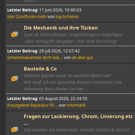
nach...
Letzter Beitrag:
11 Juni 2026, 10:40:03
Kein Zündfunke mehr
von
big-tschenso
Die Mechanik und ihre Tücken
Egal ob Kolbenfresser, ausgeschlagene Kugellager
oder verstopfte Vergaser - hier sind Sie richtig!
Letzter Beitrag:
29 Juli 2026, 12:07:42
Schwimmekammer dicht bek...
von
alt-aber-gut
Bauteile & Co
Welches Bauteil passt an welches Motorrad?
Wie muß ich ein spezielles Bauteil montieren? Die
Anleitung dazu finden Sie hier ...
Letzter Beitrag:
05 August 2026, 22:34:55
Kreuzgelenk Reparatur R5...
von
mitoma68
Fragen zur Lackierung, Chrom, Linierung etc
...
Wie wurden die Motorräder damals lackiert & liniert?