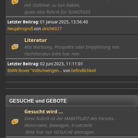
mit Oldtimer zu tun haben,
quasi eine Rubrik für SONSTIGES
Letzter Beitrag:
01 Januar 2025, 13:56:40
Neujahrsgruß
von
ulrich6027
Literatur
Alte Werbung, Prospekte oder Empfehlung von
Fachliteratur bitte hier rein
Letzter Beitrag:
02 Juni 2023, 11:11:01
BMW Boxer "Vollschwingen...
von
befindlichkeit
GESUCHE und GEBOTE
Gesucht wird ...
Diese Rubrik ist der MARKTPLATZ des Forums.
Motorräder, Beiwagen, Ersatzteile
Bitte hier nur GESUCHE eintragen.