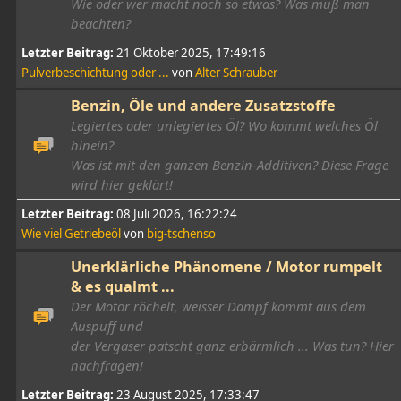
Wie oder wer macht noch so etwas? Was muß man
beachten?
Letzter Beitrag:
21 Oktober 2025, 17:49:16
Pulverbeschichtung oder ...
von
Alter Schrauber
Benzin, Öle und andere Zusatzstoffe
Legiertes oder unlegiertes Öl? Wo kommt welches Öl
hinein?
Was ist mit den ganzen Benzin-Additiven? Diese Frage
wird hier geklärt!
Letzter Beitrag:
08 Juli 2026, 16:22:24
Wie viel Getriebeöl
von
big-tschenso
Unerklärliche Phänomene / Motor rumpelt
& es qualmt ...
Der Motor röchelt, weisser Dampf kommt aus dem
Auspuff und
der Vergaser patscht ganz erbärmlich ... Was tun? Hier
nachfragen!
Letzter Beitrag:
23 August 2025, 17:33:47