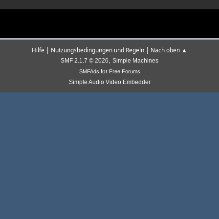
|
|
Hilfe
Nutzungsbedingungen und Regeln
Nach oben ▲
,
SMF 2.1.7 © 2026
Simple Machines
for
SMFAds
Free Forums
Simple Audio Video Embedder