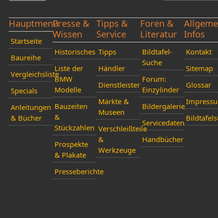
Hauptmenü
Presse &
Tipps &
Foren &
Allgeme
Wissen
Service
Literatur
Infos
Startseite
Historisches
Tipps
Bildtafel-
Kontakt
Baureihe
Suche
Liste der
Händler
Sitemap
Vergleichsliste
BMW
Forum:
Dienstleister
Glossar
Modelle
Einzylinder
Specials
Märkte &
Impress
Bauzeiten
Bildergalerie
Anleitungen
Museen
&
& Bücher
Bildtafel
Servicedaten
Stückzahlen
Verschleißteile
&
Handbücher
Prospekte
Werkzeuge
& Plakate
Presseberichte