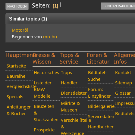
|
Seiten
1
BENUTZER-AKTION
NACH OBEN
Similar topics (1)
Motoröl
Begonnen von
mo-bu
Hauptmenü
Presse &
Tipps &
Foren &
Allgeme
Wissen
Service
Literatur
Infos
Startseite
Historisches
Tipps
Bildtafel-
Kontakt
Baureihe
Suche
Liste der
Händler
Sitemap
Vergleichsliste
BMW
Forum:
Dienstleister
Glossar
Modelle
Einzylinder
Specials
Märkte &
Impress
Bauzeiten
Bildergalerie
Anleitungen
Museen
&
& Bücher
Bildtafel
Servicedaten
Stückzahlen
Verschleißteile
&
Handbücher
Prospekte
Werkzeuge