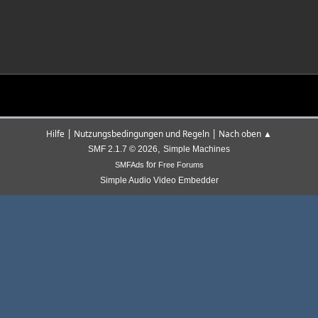
|
|
Hilfe
Nutzungsbedingungen und Regeln
Nach oben ▲
,
SMF 2.1.7 © 2026
Simple Machines
for
SMFAds
Free Forums
Simple Audio Video Embedder