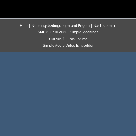
|
|
Hilfe
Nutzungsbedingungen und Regeln
Nach oben ▲
,
SMF 2.1.7 © 2026
Simple Machines
for
SMFAds
Free Forums
Simple Audio Video Embedder