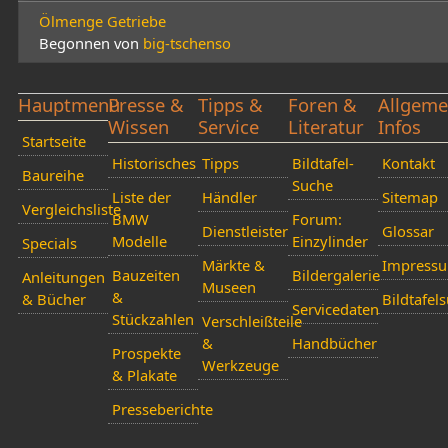
Ölmenge Getriebe
Begonnen von
big-tschenso
Hauptmenü
Presse &
Tipps &
Foren &
Allgeme
Wissen
Service
Literatur
Infos
Startseite
Historisches
Tipps
Bildtafel-
Kontakt
Baureihe
Suche
Liste der
Händler
Sitemap
Vergleichsliste
BMW
Forum:
Dienstleister
Glossar
Modelle
Einzylinder
Specials
Märkte &
Impress
Bauzeiten
Bildergalerie
Anleitungen
Museen
&
& Bücher
Bildtafel
Servicedaten
Stückzahlen
Verschleißteile
&
Handbücher
Prospekte
Werkzeuge
& Plakate
Presseberichte