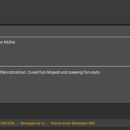
ine Mühe
ehlkonstruktion: Zuviel fürs Moped und zuwenig fürs Auto
AURATION
Beiwagen & Co
Masse einer Beiwagen R60
►
►