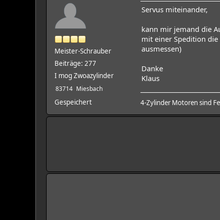
Servus miteinander,
kann mir jemand die A
mit einer Spedition di
ausmessen)
Meister-Schrauber
Beiträge: 277
Danke
I mog Zwoazylinder
Klaus
83714
Miesbach
Gespeichert
4-Zylinder Motoren sind F