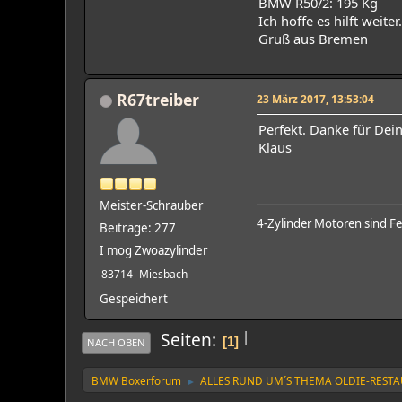
BMW R50/2: 195 Kg
Ich hoffe es hilft weiter.
Gruß aus Bremen
R67treiber
23 März 2017, 13:53:04
Perfekt. Danke für De
Klaus
Meister-Schrauber
4-Zylinder Motoren sind F
Beiträge: 277
I mog Zwoazylinder
83714
Miesbach
Gespeichert
|
Seiten
1
NACH OBEN
BMW Boxerforum
ALLES RUND UM´S THEMA OLDIE-REST
►