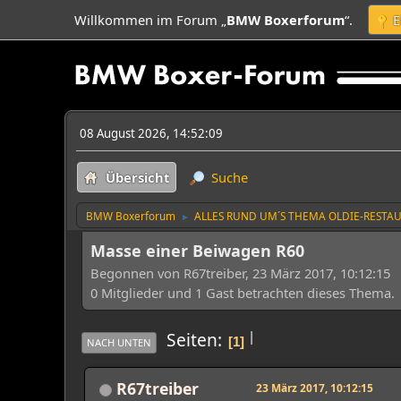
Willkommen im Forum „
BMW Boxerforum
“.
E
08 August 2026, 14:52:09
Übersicht
Suche
BMW Boxerforum
ALLES RUND UM´S THEMA OLDIE-RESTA
►
Masse einer Beiwagen R60
Begonnen von R67treiber, 23 März 2017, 10:12:15
0 Mitglieder und 1 Gast betrachten dieses Thema.
|
Seiten
1
NACH UNTEN
R67treiber
23 März 2017, 10:12:15