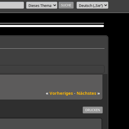
«
Vorheriges
-
Nächstes
»
DRUCKEN