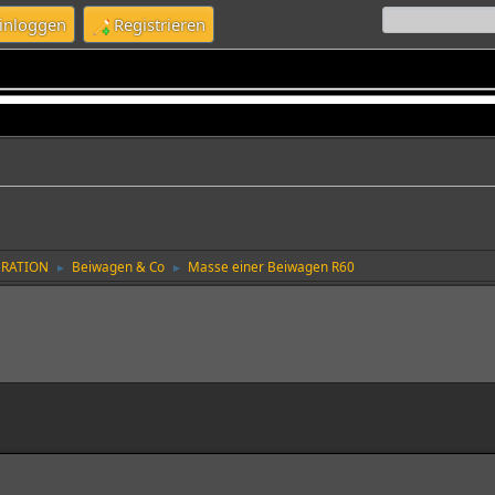
inloggen
Registrieren
URATION
Beiwagen & Co
Masse einer Beiwagen R60
►
►