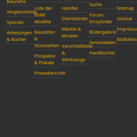
Baureihe
Suche
Liste der
Händler
Sitemap
Vergleichsliste
BMW
Forum:
Dienstleister
Glossar
Modelle
Einzylinder
Specials
Märkte &
Impress
Bauzeiten
Bildergalerie
Anleitungen
Museen
&
& Bücher
Bildtafel
Servicedaten
Stückzahlen
Verschleißteile
&
Handbücher
Prospekte
Werkzeuge
& Plakate
Presseberichte