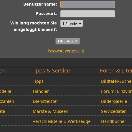
Benutzername:
Passwort:
Wie lang möchten Sie
eingeloggt bleiben?:
Passwort vergessen?
en
Tipps & Service
Foren & Lite
Tipps
Bildtafel-Suche
delle
Händler
Forum: Einzyli
kzahlen
Dienstleister
Bildergalerie
ate
Märkte & Museen
Servicedaten
Verschleißteile & Werkzeuge
Handbücher