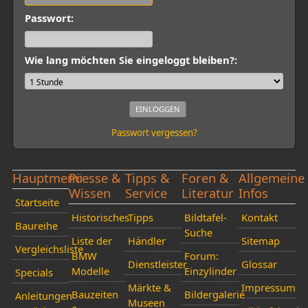
Passwort:
Wie lang möchten Sie eingeloggt bleiben?:
Passwort vergessen?
Hauptmenü
Presse &
Tipps &
Foren &
Allgemeine
Wissen
Service
Literatur
Infos
Startseite
Historisches
Tipps
Bildtafel-
Kontakt
Baureihe
Suche
Liste der
Händler
Sitemap
Vergleichsliste
BMW
Forum:
Dienstleister
Glossar
Modelle
Einzylinder
Specials
Märkte &
Impressum
Bauzeiten
Bildergalerie
Anleitungen
Museen