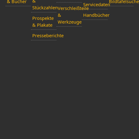
&
& Bücher
Bildtafelsuche
Servicedaten
Stückzahlen
Verschleißteile
&
Handbücher
Prospekte
Werkzeuge
& Plakate
Presseberichte