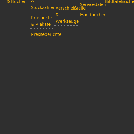
&
& Bücher
Bildtafelsuche
Servicedaten
Stückzahlen
Verschleißteile
&
Handbücher
Prospekte
Werkzeuge
& Plakate
Presseberichte