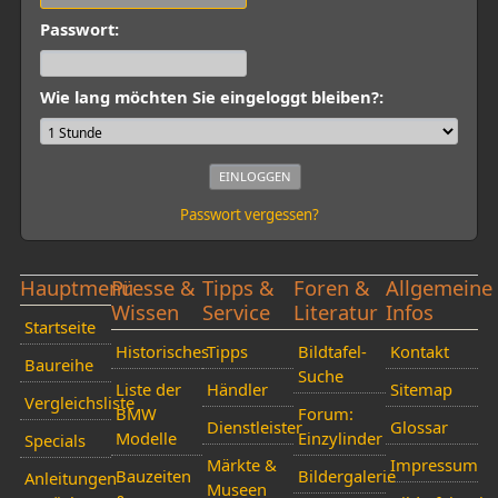
Passwort:
Wie lang möchten Sie eingeloggt bleiben?:
Passwort vergessen?
Hauptmenü
Presse &
Tipps &
Foren &
Allgemeine
Wissen
Service
Literatur
Infos
Startseite
Historisches
Tipps
Bildtafel-
Kontakt
Baureihe
Suche
Liste der
Händler
Sitemap
Vergleichsliste
BMW
Forum:
Dienstleister
Glossar
Modelle
Einzylinder
Specials
Märkte &
Impressum
Bauzeiten
Bildergalerie
Anleitungen
Museen