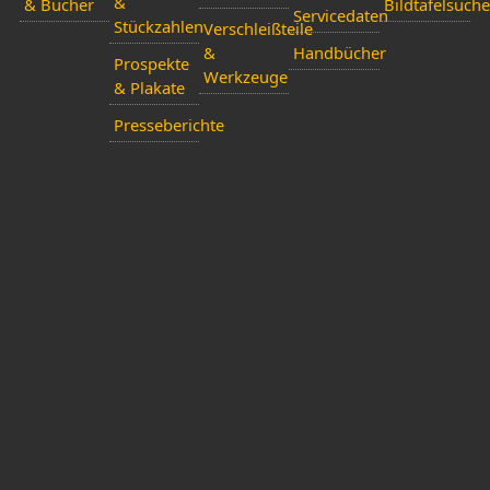
&
& Bücher
Bildtafelsuche
Servicedaten
Stückzahlen
Verschleißteile
&
Handbücher
Prospekte
Werkzeuge
& Plakate
Presseberichte