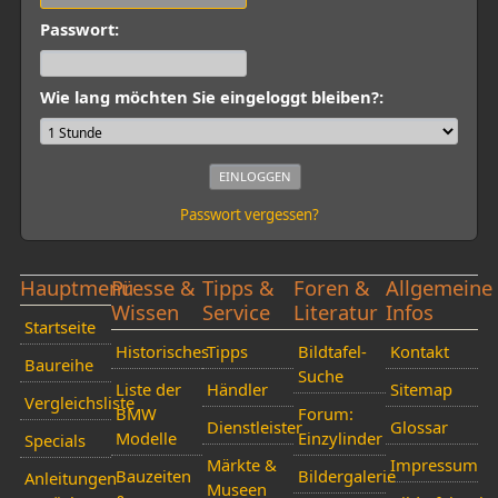
Passwort:
Wie lang möchten Sie eingeloggt bleiben?:
Passwort vergessen?
Hauptmenü
Presse &
Tipps &
Foren &
Allgemeine
Wissen
Service
Literatur
Infos
Startseite
Historisches
Tipps
Bildtafel-
Kontakt
Baureihe
Suche
Liste der
Händler
Sitemap
Vergleichsliste
BMW
Forum:
Dienstleister
Glossar
Modelle
Einzylinder
Specials
Märkte &
Impressum
Bauzeiten
Bildergalerie
Anleitungen
Museen