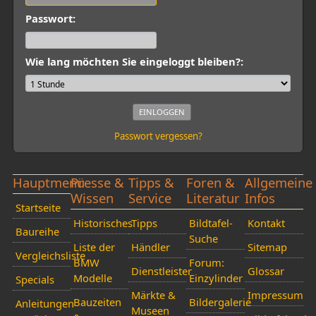
Passwort:
Wie lang möchten Sie eingeloggt bleiben?:
Passwort vergessen?
Hauptmenü
Presse &
Tipps &
Foren &
Allgemeine
Wissen
Service
Literatur
Infos
Startseite
Historisches
Tipps
Bildtafel-
Kontakt
Baureihe
Suche
Liste der
Händler
Sitemap
Vergleichsliste
BMW
Forum:
Dienstleister
Glossar
Modelle
Einzylinder
Specials
Märkte &
Impressum
Bauzeiten
Bildergalerie
Anleitungen
Museen