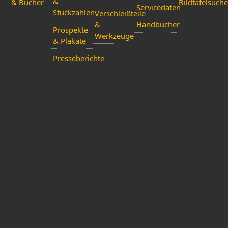
&
& Bücher
Bildtafelsuche
Servicedaten
Stückzahlen
Verschleißteile
&
Handbücher
Prospekte
Werkzeuge
& Plakate
Presseberichte