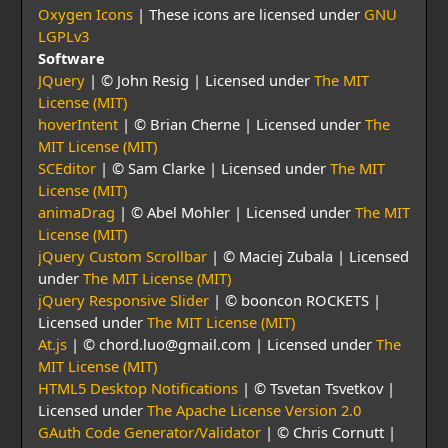
Oxygen Icons
| These icons are licensed under
GNU
LGPLv3
Software
JQuery
| © John Resig | Licensed under
The MIT
License (MIT)
hoverIntent
| © Brian Cherne | Licensed under
The
MIT License (MIT)
SCEditor
| © Sam Clarke | Licensed under
The MIT
License (MIT)
animaDrag
| © Abel Mohler | Licensed under
The MIT
License (MIT)
jQuery Custom Scrollbar
| © Maciej Zubala | Licensed
under
The MIT License (MIT)
jQuery Responsive Slider
| © booncon ROCKETS |
Licensed under
The MIT License (MIT)
At.js
| © chord.luo@gmail.com | Licensed under
The
MIT License (MIT)
HTML5 Desktop Notifications
| © Tsvetan Tsvetkov |
Licensed under
The Apache License Version 2.0
GAuth Code Generator/Validator
| © Chris Cornutt |