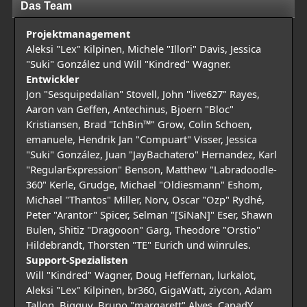
Das Team
Projektmanagement
Aleksi "Lex" Kilpinen, Michele "Illori" Davis, Jessica
"Suki" González und Will "Kindred" Wagner.
Entwickler
Jon "Sesquipedalian" Stovell, John "live627" Rayes,
Aaron van Geffen, Antechinus, Bjoern "Bloc"
Kristiansen, Brad "IchBin™" Grow, Colin Schoen,
emanuele, Hendrik Jan "Compuart" Visser, Jessica
"Suki" González, Juan "JayBachatero" Hernandez, Karl
"RegularExpression" Benson, Matthew "Labradoodle-
360" Kerle, Grudge, Michael "Oldiesmann" Eshom,
Michael "Thantos" Miller, Norv, Oscar "Ozp" Rydhé,
Peter "Arantor" Spicer, Selman "[SiNaN]" Eser, Shawn
Bulen, Shitiz "Dragooon" Garg, Theodore "Orstio"
Hildebrandt, Thorsten "TE" Eurich und winrules.
Support-Spezialisten
Will "Kindred" Wagner, Doug Heffernan, lurkalot,
Aleksi "Lex" Kilpinen, br360, GigaWatt, ziycon, Adam
Tallon, Bigguy, Bruno "margarett" Alves, CapadY,