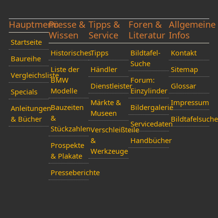
Hauptmenü
Presse &
Tipps &
Foren &
Allgemeine
Wissen
Service
Literatur
Infos
Startseite
Historisches
Tipps
Bildtafel-
Kontakt
Baureihe
Suche
Liste der
Händler
Sitemap
Vergleichsliste
BMW
Forum:
Dienstleister
Glossar
Modelle
Einzylinder
Specials
Märkte &
Impressum
Bauzeiten
Bildergalerie
Anleitungen
Museen
&
& Bücher
Bildtafelsuche
Servicedaten
Stückzahlen
Verschleißteile
&
Handbücher
Prospekte
Werkzeuge
& Plakate
Presseberichte