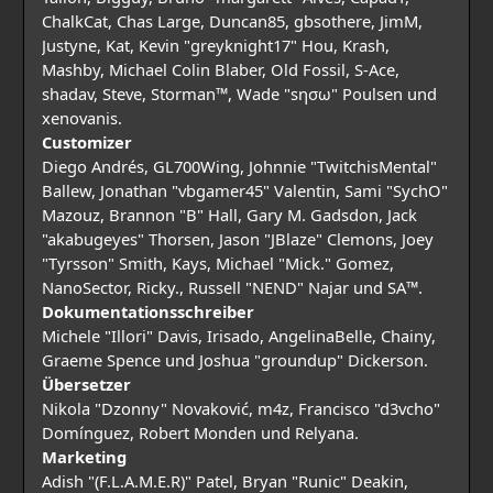
ChalkCat, Chas Large, Duncan85, gbsothere, JimM,
Justyne, Kat, Kevin "greyknight17" Hou, Krash,
Mashby, Michael Colin Blaber, Old Fossil, S-Ace,
shadav, Steve, Storman™, Wade "sησω" Poulsen und
xenovanis.
Customizer
Diego Andrés, GL700Wing, Johnnie "TwitchisMental"
Ballew, Jonathan "vbgamer45" Valentin, Sami "SychO"
Mazouz, Brannon "B" Hall, Gary M. Gadsdon, Jack
"akabugeyes" Thorsen, Jason "JBlaze" Clemons, Joey
"Tyrsson" Smith, Kays, Michael "Mick." Gomez,
NanoSector, Ricky., Russell "NEND" Najar und SA™.
Dokumentationsschreiber
Michele "Illori" Davis, Irisado, AngelinaBelle, Chainy,
Graeme Spence und Joshua "groundup" Dickerson.
Übersetzer
Nikola "Dzonny" Novaković, m4z, Francisco "d3vcho"
Domínguez, Robert Monden und Relyana.
Marketing
Adish "(F.L.A.M.E.R)" Patel, Bryan "Runic" Deakin,