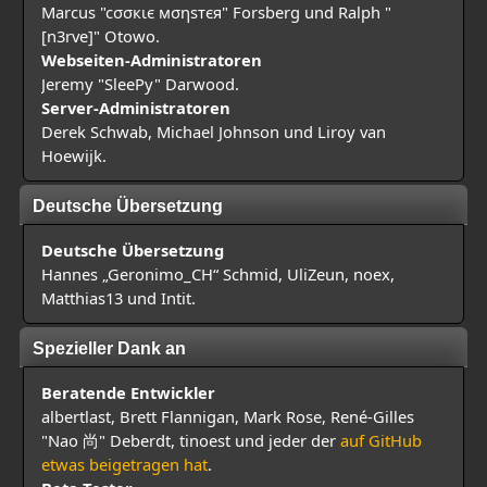
Marcus "cσσкιє мσηѕтєя" Forsberg und Ralph "
[n3rve]" Otowo.
Webseiten-Administratoren
Jeremy "SleePy" Darwood.
Server-Administratoren
Derek Schwab, Michael Johnson und Liroy van
Hoewijk.
Deutsche Übersetzung
Deutsche Übersetzung
Hannes „Geronimo_CH“ Schmid, UliZeun, noex,
Matthias13 und Intit.
Spezieller Dank an
Beratende Entwickler
albertlast, Brett Flannigan, Mark Rose, René-Gilles
"Nao 尚" Deberdt, tinoest und jeder der
auf GitHub
etwas beigetragen hat
.