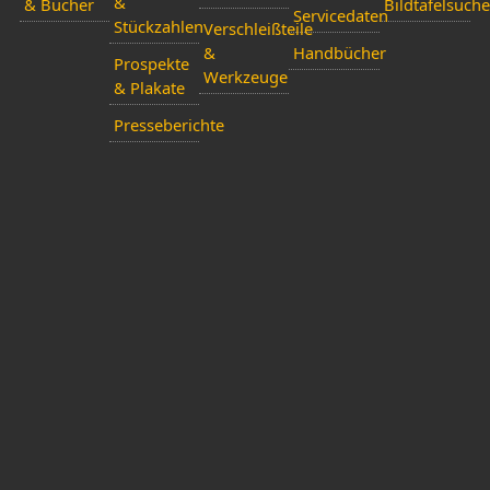
&
& Bücher
Bildtafelsuche
Servicedaten
Stückzahlen
Verschleißteile
&
Handbücher
Prospekte
Werkzeuge
& Plakate
Presseberichte