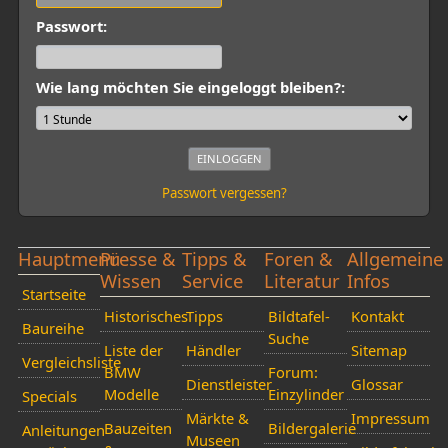
Passwort:
Wie lang möchten Sie eingeloggt bleiben?:
Passwort vergessen?
Hauptmenü
Presse &
Tipps &
Foren &
Allgemeine
Wissen
Service
Literatur
Infos
Startseite
Historisches
Tipps
Bildtafel-
Kontakt
Baureihe
Suche
Liste der
Händler
Sitemap
Vergleichsliste
BMW
Forum:
Dienstleister
Glossar
Modelle
Einzylinder
Specials
Märkte &
Impressum
Bauzeiten
Bildergalerie
Anleitungen
Museen