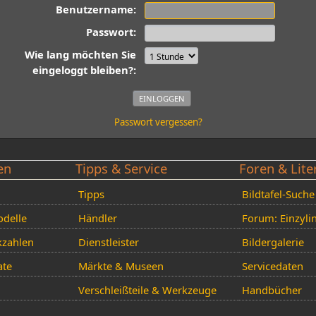
Benutzername:
Passwort:
Wie lang möchten Sie
eingeloggt bleiben?:
Passwort vergessen?
en
Tipps & Service
Foren & Lite
Tipps
Bildtafel-Suche
delle
Händler
Forum: Einzyli
kzahlen
Dienstleister
Bildergalerie
ate
Märkte & Museen
Servicedaten
Verschleißteile & Werkzeuge
Handbücher