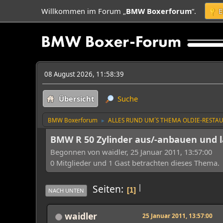
Willkommen im Forum „
BMW Boxerforum
“.
E
08 August 2026, 11:58:39
Übersicht
Suche
BMW Boxerforum
ALLES RUND UM´S THEMA OLDIE-RESTA
►
BMW R 50 Zylinder aus/-anbauen und l
Begonnen von waidler, 25 Januar 2011, 13:57:00
0 Mitglieder und 1 Gast betrachten dieses Thema.
|
Seiten
1
NACH UNTEN
waidler
25 Januar 2011, 13:57:00