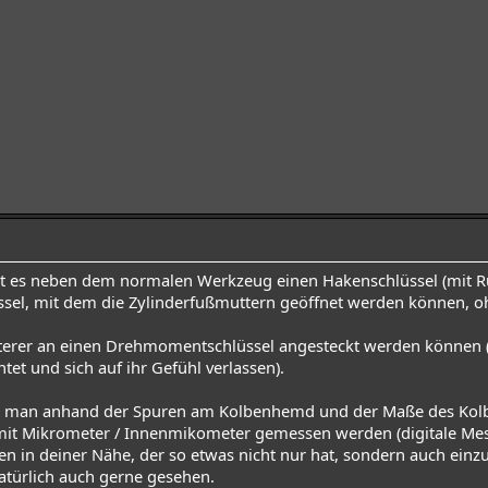
 es neben dem normalen Werkzeug einen Hakenschlüssel (mit Ru
ssel, mit dem die Zylinderfußmuttern geöffnet werden können, o
zterer an einen Drehmomentschlüssel angesteckt werden können 
htet und sich auf ihr Gefühl verlassen).
t man anhand der Spuren am Kolbenhemd und der Maße des Kolben
e mit Mikrometer / Innenmikometer gemessen werden (digitale Mes
en in deiner Nähe, der so etwas nicht nur hat, sondern auch einz
natürlich auch gerne gesehen.