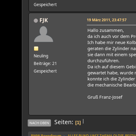
Gespeichert
FJK
19 März 2011, 23:47:57
Hallo zusammen,
da ich auch vor dem Pr
Ich habe mir neue Kol
geraten die Zylinder n
sie dann mit einem spe
Neuling
durchzuführen.
Beiträge: 21
Da ich auf diesem Gebie
Gespeichert
gewartet habe, wurde m
konnte ich die Zylinde
die mechanische Bearbe
Gruß Franz-Josef
|
Seiten
1
NACH OBEN
BMW Boxerforum
ALLES RUND UM´S THEMA OLDIE-REST