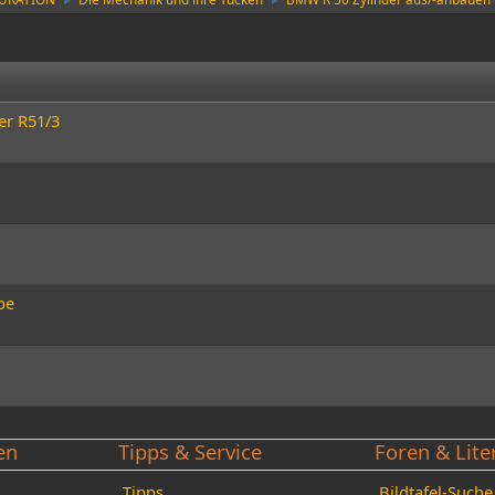
►
►
er R51/3
be
en
Tipps & Service
Foren & Lite
Tipps
Bildtafel-Suche