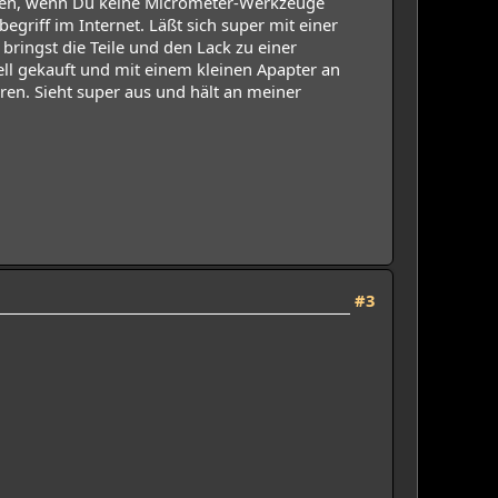
ehen, wenn Du keine Micrometer-Werkzeuge
griff im Internet. Läßt sich super mit einer
bringst die Teile und den Lack zu einer
vell gekauft und mit einem kleinen Apapter an
ren. Sieht super aus und hält an meiner
#3