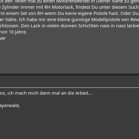
mit den Teilen mal zu einen Motorenbetrieb in Deiner Nähe zu g
e Zylinder immer mit RH Motorlack, findest Du unter diesem Suchbe
mit einem Set von RH wenn Du keine eigene Pistole hast. Oder Du 
der Nähe. Ich habe mir eine kleine günstige Modellpistole von Re
lossen. Den Lack in vielen dünnen Schichten nass in nass lackie
on 10 Jahre.
ver
fos, ich mach mich dann mal an die Arbeit...
ayerwald,