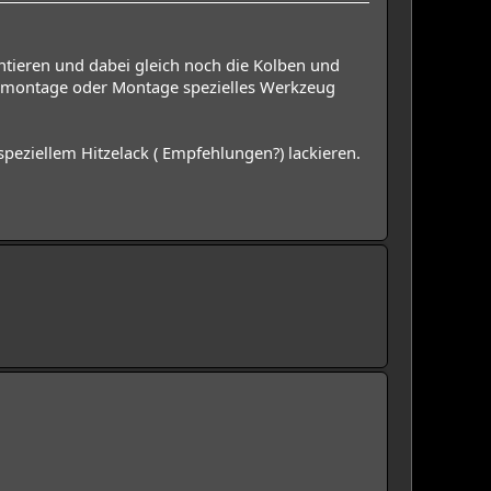
tieren und dabei gleich noch die Kolben und
 Demontage oder Montage spezielles Werkzeug
peziellem Hitzelack ( Empfehlungen?) lackieren.