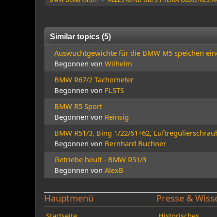
►
Similar topics (5)
Auswuchtgewichte für die BMW M5 speichen ein
Begonnen von
Wilhelm
BMW R67/2 Tachometer
Begonnen von
FLSTS
BMW R5 Sport
Begonnen von
Reinsig
BMW R51/3, Bing 1/22/61+62, Luftregulierschrau
Begonnen von
Bernhard Buchner
Getriebe heult - BMW R51/3
Begonnen von
AlexB
Hauptmenü
Presse & Wiss
Startseite
Historisches