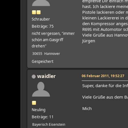
empfehle Dir einfach 
hast. Ich lackiere mein
Pistole lackieren oder 
kleinen Lackiererei in 
Schrauber
den Kompressor angesch
Beiträge: 75
R69S mit Automotor sch
nicht vergessen, "immer
Viele Grüße aus Hanno
schön am Gasgriff
Jürgen
drehen"
30655
Hannover
Gespeichert
waidler
06 Februar 2011, 19:52:27
Super, danke für die In
Viele Grüße aus dem B
Mich
Neuling
Beiträge: 11
Bayerisch Eisenstein