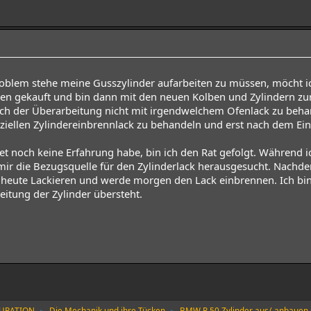
oblem stehe meine Gusszylinder aufarbeiten zu müssen, möcht ich
ben gekauft und bin dann mit den neuen Kolben und Zylindern z
ach der Überarbeitung nicht mit irgendwelchem Ofenlack zu behan
ziellen Zylindereinbrennlack zu behandeln und erst nach dem Ei
t noch keine Erfahrung habe, bin ich den Rat gefolgt. Während ich
ir die Bezugsquelle für den Zylinderlack herausgesucht. Nachdem 
r heute Lackieren und werde morgen den Lack einbrennen. Ich bin
itung der Zylinder übersteht.
AURATION
Die Mechanik und ihre Tücken
BMW R 50 Zylinder aus/-anbauen 