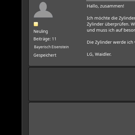
Hallo, zusammen!
Ich möchte die Zylinde
Zylinder überprüfen. W
und muss ich auf beso
Neuling
Beiträge: 11
Die Zylinder werde ich
Bayerisch Eisenstein
LG, Waidler.
Gespeichert