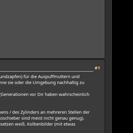
#1
ndzapfen) für die Auspuffmuttern und
hne sie oder die Umgebung nachhaltig zu
(Generationen vor Dir haben wahrscheinlich
s / des Zylinders an mehreren Stellen der
sschieber sind meist nicht genau genug).
usetzen weiß. Kolbenbilder (mit etwas