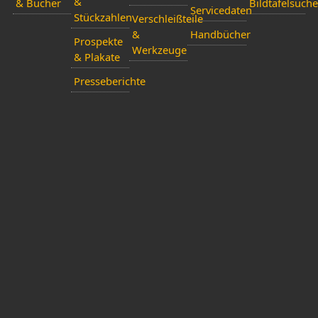
&
& Bücher
Bildtafelsuche
Servicedaten
Stückzahlen
Verschleißteile
&
Handbücher
Prospekte
Werkzeuge
& Plakate
Presseberichte