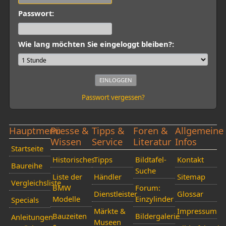
Passwort:
Wie lang möchten Sie eingeloggt bleiben?:
Passwort vergessen?
Hauptmenü
Presse &
Tipps &
Foren &
Allgemeine
Wissen
Service
Literatur
Infos
Startseite
Historisches
Tipps
Bildtafel-
Kontakt
Baureihe
Suche
Liste der
Händler
Sitemap
Vergleichsliste
BMW
Forum:
Dienstleister
Glossar
Modelle
Einzylinder
Specials
Märkte &
Impressum
Bauzeiten
Bildergalerie
Anleitungen
Museen