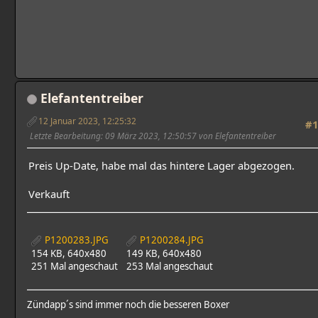
Elefantentreiber
12 Januar 2023, 12:25:32
#1
Letzte Bearbeitung
: 09 März 2023, 12:50:57 von Elefantentreiber
Preis Up-Date, habe mal das hintere Lager abgezogen.
Verkauft
P1200283.JPG
P1200284.JPG
154 KB, 640x480
149 KB, 640x480
251 Mal angeschaut
253 Mal angeschaut
Zündapp´s sind immer noch die besseren Boxer