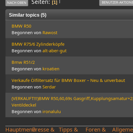
|
Seiten
1
BENUTZER-AKTION
NACH OBEN
Similar topics (5)
BMW R50
Begonnen von
Rawost
BMW R75/6 Zylinderköpfe
Begonnen von
alt-aber-gut
Bmw R51/2
Begonnen von
kroatien
Verkaufe Ölfiltersatz für BMW Boxer – Neu & unverbaut
Begonnen von
Serdar
(VERKAUFT!!!)BMW R50,60,69s Gasgriff,Kupplungsamatur+2
Ventildeckel
Begonnen von
ironalulu
Hauptmenü
Presse &
Tipps &
Foren &
Allgeme