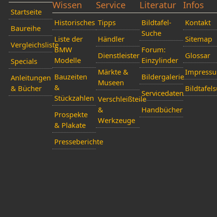
Wissen
Service
Literatur
Infos
Startseite
Historisches
Tipps
Bildtafel-
Kontakt
Baureihe
Suche
Liste der
Händler
Sitemap
Vergleichsliste
BMW
Forum:
Dienstleister
Glossar
Modelle
Einzylinder
Specials
Märkte &
Impress
Bauzeiten
Bildergalerie
Anleitungen
Museen
&
& Bücher
Bildtafel
Servicedaten
Stückzahlen
Verschleißteile
&
Handbücher
Prospekte
Werkzeuge
& Plakate
Presseberichte