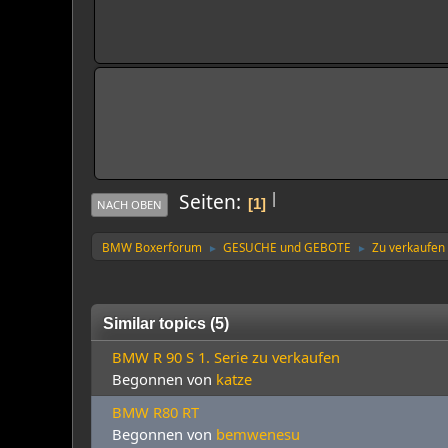
|
Seiten
1
NACH OBEN
BMW Boxerforum
GESUCHE und GEBOTE
Zu verkaufen .
►
►
Similar topics (5)
BMW R 90 S 1. Serie zu verkaufen
Begonnen von
katze
BMW R80 RT
Begonnen von
bemwenesu