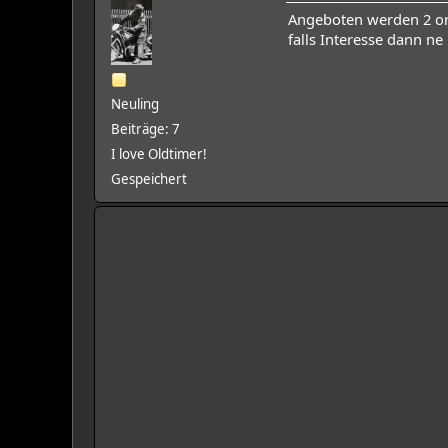
Angeboten werden 2 or
falls Interesse dann ne
Neuling
Beiträge: 7
I love Oldtimer!
Gespeichert