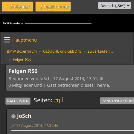
Einloggen
Registrieren
Hauptmenü
BMW Boxerforum
GESUCHE und GEBOTE
Zu verkaufen ...
►
►
Felgen R50
►
Felgen R50
Begonnen von JoSch, 17 August 2014, 17:51:46
0 Mitglieder und 1 Gast betrachten dieses Thema.
|
Seiten
1
BENUTZER-AKTION
NACH UNTEN
JoSch
17 August 2014, 17:51:46