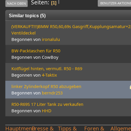
|
Seiten
1
BENUTZER-AKTION
NACH OBEN
Similar topics (5)
(VERKAUFT!!!)BMW R50,60,69s Gasgriff,Kupplungsamatur+2
Ventildeckel
Begonnen von
ironalulu
BW-Packtaschen für R50
Begonnen von CowBoy
Kotflügel hinten, vermutl. R50 - R69
Begonnen von
4-Taktix
linker Zylinderkopf R50 abzugeben
Begonnen von
berndr253
R50-R69S 17 Liter Tank zu verkaufen
Begonnen von
HHD
Hauptmenü
Presse &
Tipps &
Foren &
Allgeme