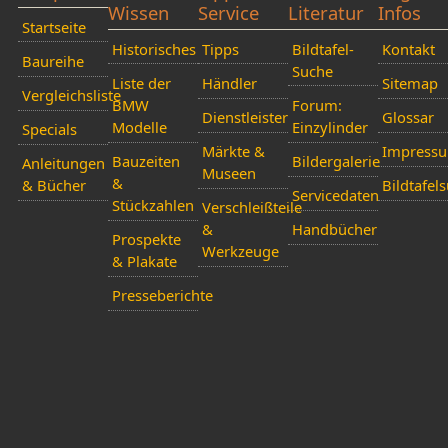
Wissen
Service
Literatur
Infos
Startseite
Historisches
Tipps
Bildtafel-
Kontakt
Baureihe
Suche
Liste der
Händler
Sitemap
Vergleichsliste
BMW
Forum:
Dienstleister
Glossar
Modelle
Einzylinder
Specials
Märkte &
Impress
Bauzeiten
Bildergalerie
Anleitungen
Museen
&
& Bücher
Bildtafel
Servicedaten
Stückzahlen
Verschleißteile
&
Handbücher
Prospekte
Werkzeuge
& Plakate
Presseberichte